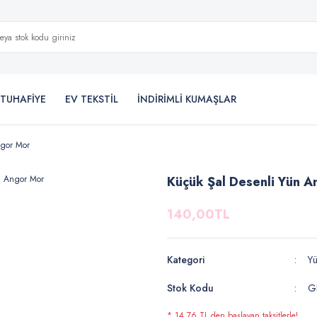
TUHAFİYE
EV TEKSTİL
İNDİRİMLİ KUMAŞLAR
ngor Mor
Küçük Şal Desenli Yün A
140,00TL
Kategori
Y
Stok Kodu
G
* 14,76 TL den başlayan taksitlerle!