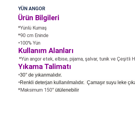
YÜN ANGOR
Ürün Bilgileri
*Yünlü Kumaş
*90 cm Eninde
100% Yün
*
Kullanım Alanları
*Yün angor etek, elbise, pijama, şalvar, tunik
ve Çeşitli Ho
Yıkama Talimatı
30° de yıkanmalıdır.
*
Renkli deterjan kullanılmalıdır. Çamaşır suyu leke çıka
*
*Maksimum 150
°
ütülenebilir
Bu ürünün fiyat bilgisi, resim, ürün açıklamalarında ve diğer konularda
Görüş ve önerileriniz için teşekkür ederiz.
Ürün resmi kalitesiz, bozuk veya görüntülenemiyor.