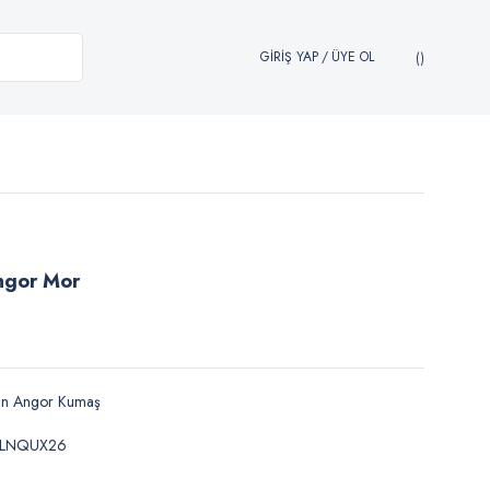
GİRİŞ YAP
/
ÜYE OL
ngor Mor
ün Angor Kumaş
LNQUX26