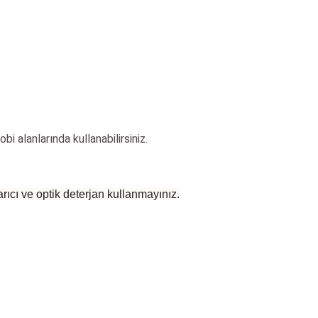
bi alanlarında kullanabilirsiniz.
rıcı ve optik deterjan kullanmayınız.
 yetersiz gördüğünüz noktaları öneri formunu kullanarak tarafımıza iletebilirsiniz
Bu ürüne ilk yorumu siz yapın!