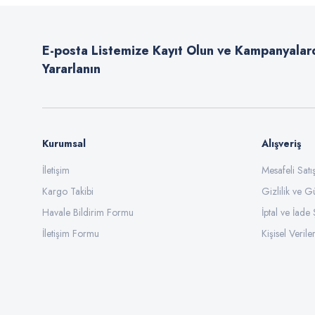
Ürün açıklamasında eksik bilgiler bulunuyor.
E-posta Listemize Kayıt Olun ve Kampanyalar
Ürün bilgilerinde hatalar bulunuyor.
Yararlanın
Ürün fiyatı diğer sitelerden daha pahalı.
Bu ürüne benzer farklı alternatifler olmalı.
Kurumsal
Alışveriş
İletişim
Mesafeli Sat
Kargo Takibi
Gizlilik ve G
Havale Bildirim Formu
İptal ve İade 
İletişim Formu
Kişisel Veriler