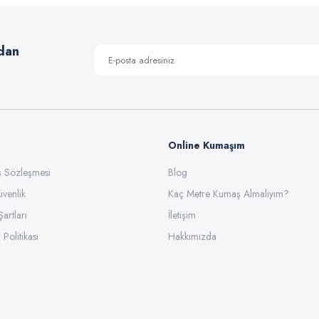
Yorum Yaz
dan
Online Kumaşım
ış Sözleşmesi
Blog
üvenlik
Gönder
Kaç Metre Kumaş Almalıyım?
Şartları
İletişim
 Politikası
Hakkımızda