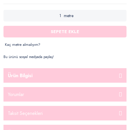
metre
SEPETE EKLE
Kaç metre almalıyım?
Bu ürünü sosyal medyada paylaş!
Ürün Bilgisi
Yorumlar
Taksit Seçenekleri