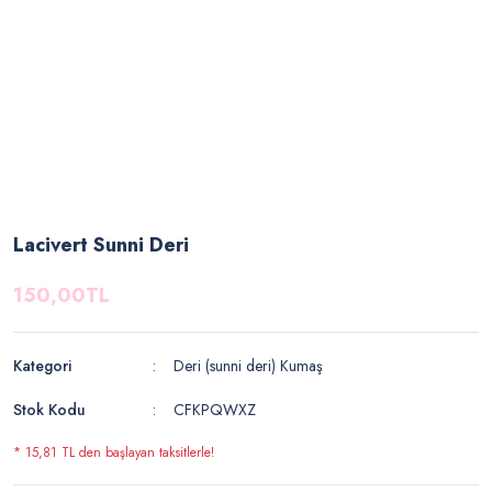
Lacivert Sunni Deri
150,00TL
Kategori
Deri (sunni deri) Kumaş
Stok Kodu
CFKPQWXZ
* 15,81 TL den başlayan taksitlerle!