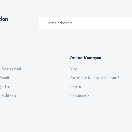
Yorum Yaz
dan
Online Kumaşım
ış Sözleşmesi
Blog
üvenlik
Gönder
Kaç Metre Kumaş Almalıyım?
Şartları
İletişim
 Politikası
Hakkımızda