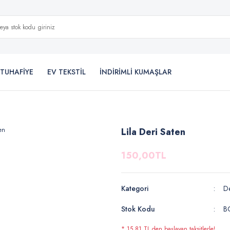
TUHAFİYE
EV TEKSTİL
İNDİRİMLİ KUMAŞLAR
Lila Deri Saten
150,00TL
Kategori
De
Stok Kodu
B
* 15,81 TL den başlayan taksitlerle!