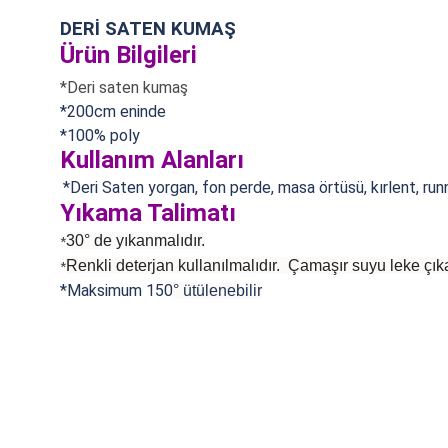
DERİ SATEN KUMAŞ
Ürün Bilgileri
*Deri saten kumaş
*200cm eninde
*
100% poly
Kullanım Alanları
*Deri Saten yorgan, fon perde, masa örtüsü, kırlent, run
Yıkama Talimatı
30° de yıkanmalıdır.
*
Renkli deterjan kullanılmalıdır. Çamaşır suyu leke çıka
*
*Maksimum 150
°
ütülenebilir
Bu ürünün fiyat bilgisi, resim, ürün açıklamalarında ve diğer konularda
Görüş ve önerileriniz için teşekkür ederiz.
Ürün resmi kalitesiz, bozuk veya görüntülenemiyor.