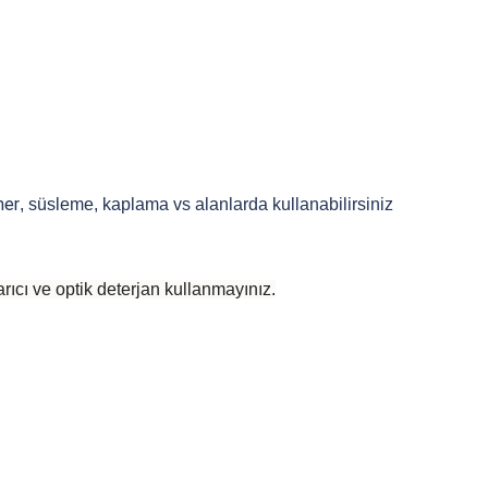
ner
, süsleme, kaplama vs alanlarda kullanabilirsiniz
rıcı ve optik deterjan kullanmayınız.
 yetersiz gördüğünüz noktaları öneri formunu kullanarak tarafımıza iletebilirsiniz
Bu ürüne ilk yorumu siz yapın!