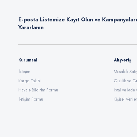
Ürün açıklamasında eksik bilgiler bulunuyor.
E-posta Listemize Kayıt Olun ve Kampanyalar
Ürün bilgilerinde hatalar bulunuyor.
Yararlanın
Ürün fiyatı diğer sitelerden daha pahalı.
Bu ürüne benzer farklı alternatifler olmalı.
Kurumsal
Alışveriş
İletişim
Mesafeli Sat
Kargo Takibi
Gizlilik ve G
Havale Bildirim Formu
İptal ve İade 
İletişim Formu
Kişisel Veriler