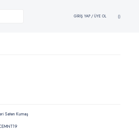
GİRİŞ YAP
/
ÜYE OL
ri Saten Kumaş
CEMNT19