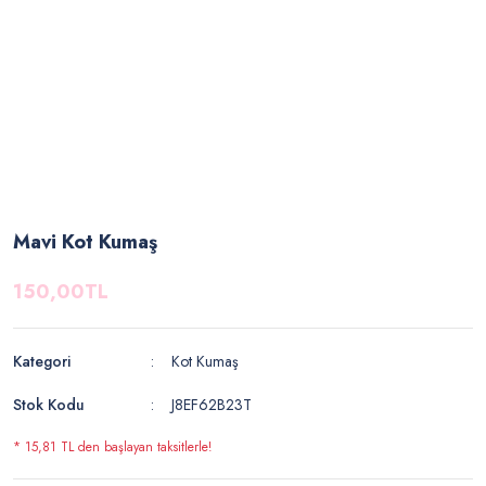
Mavi Kot Kumaş
150,00TL
Kategori
Kot Kumaş
Stok Kodu
J8EF62B23T
* 15,81 TL den başlayan taksitlerle!