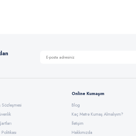
 yetersiz gördüğünüz noktaları öneri formunu kullanarak tarafımıza iletebilirsiniz
Bu ürüne ilk yorumu siz yapın!
Yorum Yaz
dan
Online Kumaşım
ış Sözleşmesi
Blog
üvenlik
Gönder
Kaç Metre Kumaş Almalıyım?
Şartları
İletişim
 Politikası
Hakkımızda