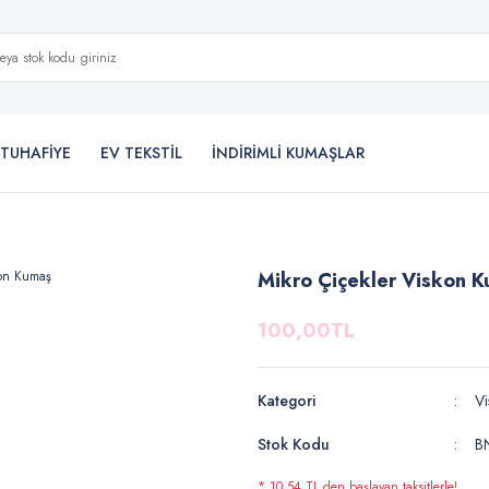
TUHAFİYE
EV TEKSTİL
İNDİRİMLİ KUMAŞLAR
Mikro Çiçekler Viskon 
100,00TL
Kategori
Vi
Stok Kodu
B
* 10,54 TL den başlayan taksitlerle!