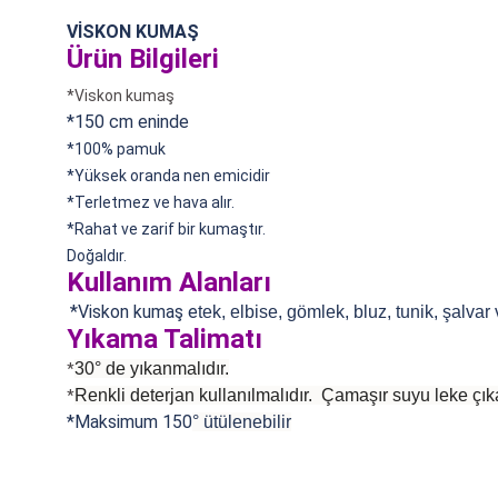
VİSKON KUMAŞ
Ürün Bilgileri
*Viskon kumaş
*150 cm eninde
*100% pamuk
*
Yüksek oranda nen emicidir
*Terletmez ve hava alır.
*Rahat ve zarif bir kumaştır.
Doğaldır.
Kullanım Alanları
*Viskon kumaş e
tek, elbise, gömlek, bluz, tunik, şalvar
Yıkama Talimatı
30° de yıkanmalıdır.
*
Renkli deterjan kullanılmalıdır. Çamaşır suyu leke çıka
*
*Maksimum 150
°
ütülenebilir