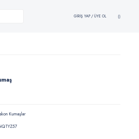
GİRİŞ YAP
/
ÜYE OL
Kumaş
skon Kumaşlar
NQTYZ57