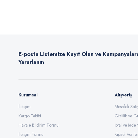
Bu ürünün fiyat bilgisi, resim, ürün açıklamalarında ve diğer konularda
Görüş ve önerileriniz için teşekkür ederiz.
Ürün resmi kalitesiz, bozuk veya görüntülenemiyor.
Ürün açıklamasında eksik bilgiler bulunuyor.
E-posta Listemize Kayıt Olun ve Kampanyalar
Ürün bilgilerinde hatalar bulunuyor.
Yararlanın
Ürün fiyatı diğer sitelerden daha pahalı.
Bu ürüne benzer farklı alternatifler olmalı.
Kurumsal
Alışveriş
İletişim
Mesafeli Sat
Kargo Takibi
Gizlilik ve G
Havale Bildirim Formu
İptal ve İade 
İletişim Formu
Kişisel Veriler