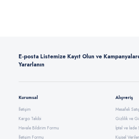
Bu ürünün fiyat bilgisi, resim, ürün açıklamalarında ve diğer konularda
Görüş ve önerileriniz için teşekkür ederiz.
Ürün resmi kalitesiz, bozuk veya görüntülenemiyor.
Ürün açıklamasında eksik bilgiler bulunuyor.
E-posta Listemize Kayıt Olun ve Kampanyalar
Ürün bilgilerinde hatalar bulunuyor.
Yararlanın
Ürün fiyatı diğer sitelerden daha pahalı.
Bu ürüne benzer farklı alternatifler olmalı.
Kurumsal
Alışveriş
İletişim
Mesafeli Sat
Kargo Takibi
Gizlilik ve G
Havale Bildirim Formu
İptal ve İade 
İletişim Formu
Kişisel Veriler