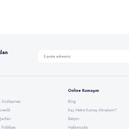
 yetersiz gördüğünüz noktaları öneri formunu kullanarak tarafımıza iletebilirsiniz
Bu ürüne ilk yorumu siz yapın!
Yorum Yaz
dan
Online Kumaşım
ış Sözleşmesi
Blog
üvenlik
Gönder
Kaç Metre Kumaş Almalıyım?
Şartları
İletişim
 Politikası
Hakkımızda