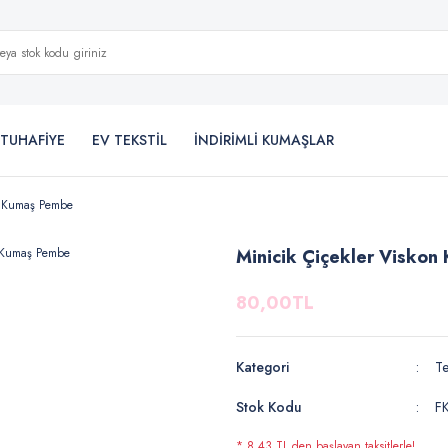
TUHAFİYE
EV TEKSTİL
İNDİRİMLİ KUMAŞLAR
on Kumaş Pembe
Minicik Çiçekler Visko
80,00TL
Kategori
Te
Stok Kodu
F
* 8,43 TL den başlayan taksitlerle!