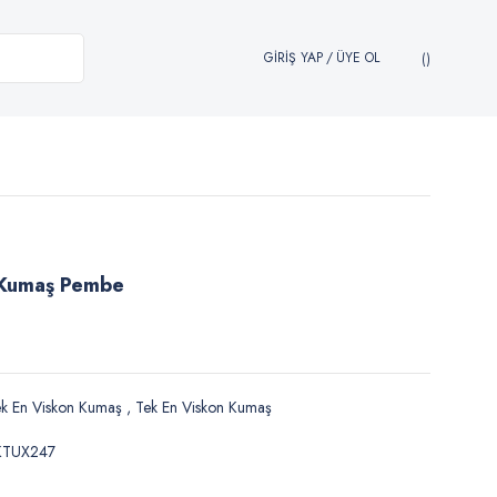
GİRİŞ YAP
/
ÜYE OL
n Kumaş Pembe
k En Viskon Kumaş
,
Tek En Viskon Kumaş
KTUX247