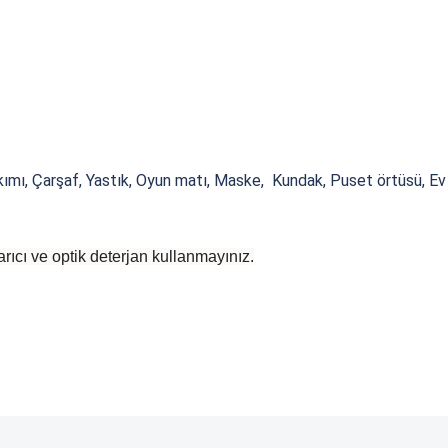
mı, Çarşaf, Yastık, Oyun matı, Maske, Kundak, Puset örtüsü, Ev tek
rıcı ve optik deterjan kullanmayınız.
 yetersiz gördüğünüz noktaları öneri formunu kullanarak tarafımıza iletebilirsiniz
Bu ürüne ilk yorumu siz yapın!
Bu ürüne ilk yorumu siz yapın!
Yorum Yaz
Yorum Yaz