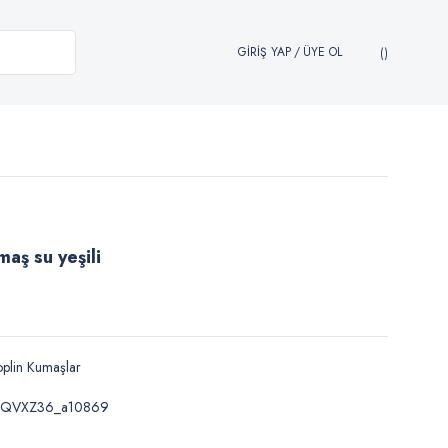
GİRİŞ YAP
/
ÜYE OL
aş su yeşili
plin Kumaşlar
NQVXZ36_a10869