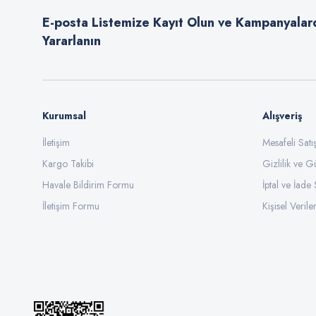
E-posta Listemize Kayıt Olun ve Kampanyalar
Ürün bilgilerinde hatalar bulunuyor.
Yararlanın
Ürün fiyatı diğer sitelerden daha pahalı.
Bu ürüne benzer farklı alternatifler olmalı.
Kurumsal
Alışveriş
İletişim
Mesafeli Sat
Kargo Takibi
Gizlilik ve G
Havale Bildirim Formu
İptal ve İade 
İletişim Formu
Kişisel Veriler