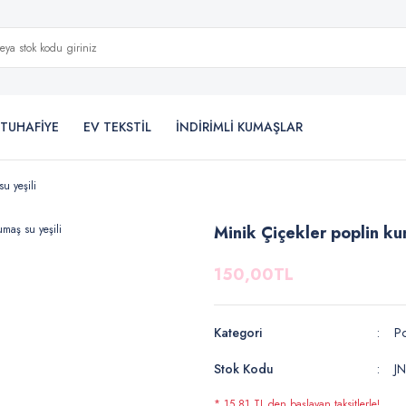
TUHAFİYE
EV TEKSTİL
İNDİRİMLİ KUMAŞLAR
u yeşili
Minik Çiçekler poplin kum
150,00TL
Kategori
Po
Stok Kodu
J
* 15,81 TL den başlayan taksitlerle!