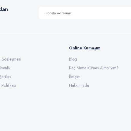
dan
Online Kumaşım
ış Sözleşmesi
Blog
üvenlik
Gönder
Kaç Metre Kumaş Almalıyım?
Şartları
İletişim
 Politikası
Hakkımızda