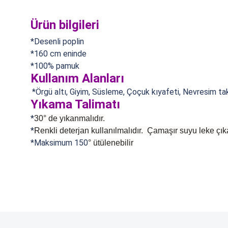
Ürün bilgileri
*Desenli poplin
*160 cm eninde
*100% pamuk
Kullanım Alanları
*Örgü altı, Giyim, Süsleme, Çoçuk kıyafeti,
Nevresim takı
Yıkama Talimatı
*
30° de yıkanmalıdır.
*
Renkli deterjan kullanılmalıdır. Çamaşır suyu leke çıka
*Maksimum 150
°
ütülenebilir
Bu ürünün fiyat bilgisi, resim, ürün açıklamalarında ve diğer konularda
Bu ürünün fiyat bilgisi, resim, ürü
Görüş ve önerileriniz için teşekkür ederiz.
Ürün resmi kalitesiz, bozuk veya görüntülenemiyor.
Ürün açıklamasında eksik bilgiler bulunuyor.