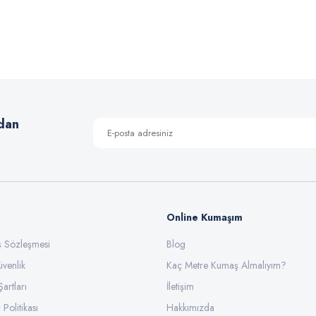
 yetersiz gördüğünüz noktaları öneri formunu kullanarak tarafımıza iletebilirsiniz
Bu ürüne ilk yorumu siz yapın!
Yorum Yaz
dan
Online Kumaşım
ış Sözleşmesi
Blog
üvenlik
Gönder
Kaç Metre Kumaş Almalıyım?
Şartları
İletişim
 Politikası
Hakkımızda