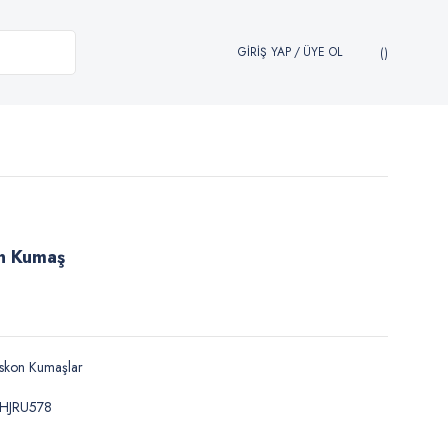
GİRİŞ YAP
/
ÜYE OL
on Kumaş
skon Kumaşlar
HJRU578