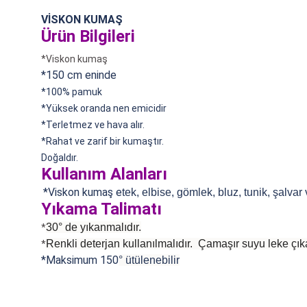
VİSKON KUMAŞ
Ürün Bilgileri
*Viskon kumaş
*150 cm eninde
*100% pamuk
*
Yüksek oranda nen emicidir
*Terletmez ve hava alır.
*Rahat ve zarif bir kumaştır.
Doğaldır.
Kullanım Alanları
*Viskon kumaş e
tek, elbise, gömlek, bluz, tunik, şalvar
Yıkama Talimatı
30° de yıkanmalıdır.
*
Renkli deterjan kullanılmalıdır. Çamaşır suyu leke çıka
*
*Maksimum 150
°
ütülenebilir