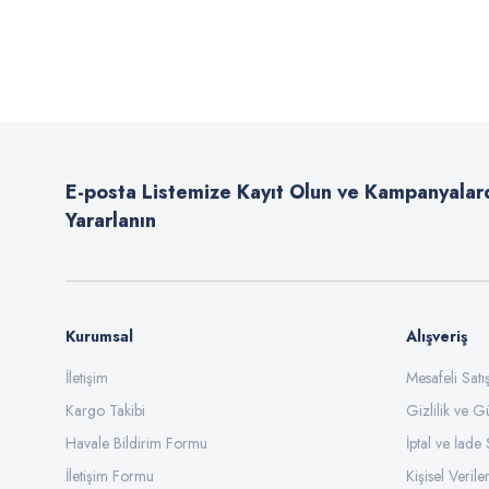
Bu ürünün fiyat bilgisi, resim, ürün açıklamalarında ve diğer konularda
Görüş ve önerileriniz için teşekkür ederiz.
Ürün resmi kalitesiz, bozuk veya görüntülenemiyor.
Ürün açıklamasında eksik bilgiler bulunuyor.
E-posta Listemize Kayıt Olun ve Kampanyalar
Ürün bilgilerinde hatalar bulunuyor.
Yararlanın
Ürün fiyatı diğer sitelerden daha pahalı.
Bu ürüne benzer farklı alternatifler olmalı.
Kurumsal
Alışveriş
İletişim
Mesafeli Sat
Kargo Takibi
Gizlilik ve G
Havale Bildirim Formu
İptal ve İade 
İletişim Formu
Kişisel Veriler