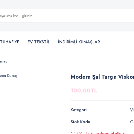
TUHAFİYE
EV TEKSTİL
İNDİRİMLİ KUMAŞLAR
Kumaş
Modern Şal Tarçın Visk
100,00TL
Kategori
Vi
Stok Kodu
G
* 10,54 TL den başlayan taksitlerle!