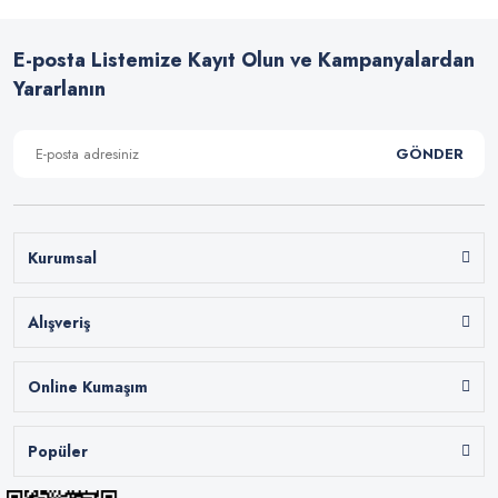
E-posta Listemize Kayıt Olun ve Kampanyalardan
Yararlanın
GÖNDER
Kurumsal
Alışveriş
Online Kumaşım
Popüler