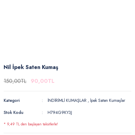
Nil İpek Saten Kumaş
150,00TL
90,00TL
Kategori
İNDİRİMLİ KUMAŞLAR
,
İpek Saten Kumaşlar
Stok Kodu
H794G9KY3J
* 9,49 TL den başlayan taksitlerle!