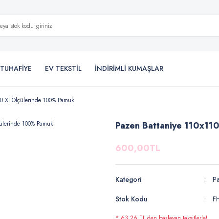
TUHAFİYE
EV TEKSTİL
İNDİRİMLİ KUMAŞLAR
10 Xl Ölçülerinde 100% Pamuk
Pazen Battaniye 110x11
600,00TL
Kategori
Pa
Stok Kodu
F
* 63,26 TL den başlayan taksitlerle!