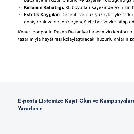
battaniyenin uzun ömürlü ve dayanıklı olduğunu gara
Kullanım Rahatlığı:
XL boyutları sayesinde evinizin h
Estetik Kaygılar:
Desenli ve düz yüzeyleriyle farklı
geniş renk ve desen seçeneğiyle her zevke hitap ed
Kenarı ponponlu Pazen Battaniye ile evinizin konforunu 
tasarımıyla hayatınızı kolaylaştıracak, huzurlu anlarınız
Bu ürünün fiyat bilgisi, resim, ürün açıklamalarında ve diğer konularda
Görüş ve önerileriniz için teşekkür ederiz.
Ürün resmi kalitesiz, bozuk veya görüntülenemiyor.
Ürün açıklamasında eksik bilgiler bulunuyor.
E-posta Listemize Kayıt Olun ve Kampanyalar
Ürün bilgilerinde hatalar bulunuyor.
Yararlanın
Ürün fiyatı diğer sitelerden daha pahalı.
Bu ürüne benzer farklı alternatifler olmalı.