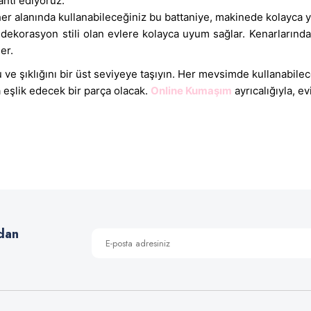
nti ediyoruz.
er alanında kullanabileceğiniz bu battaniye, makinede kolayca yık
 dekorasyon stili olan evlere kolayca uyum sağlar. Kenarlarında
er.
ve şıklığını bir üst seviyeye taşıyın. Her mevsimde kullanabile
a eşlik edecek bir parça olacak.
Online Kumaşım
ayrıcalığıyla, e
 yetersiz gördüğünüz noktaları öneri formunu kullanarak tarafımıza iletebilirsiniz
Bu ürüne ilk yorumu siz yapın!
Yorum Yaz
dan