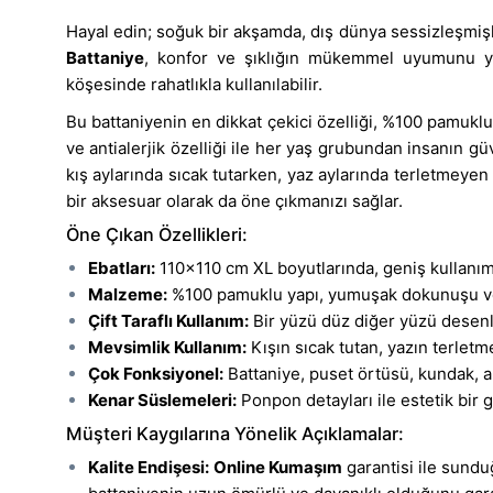
Hayal edin; soğuk bir akşamda, dış dünya sessizleşmişk
Battaniye
, konfor ve şıklığın mükemmel uyumunu yaşa
köşesinde rahatlıkla kullanılabilir.
Bu battaniyenin en dikkat çekici özelliği, %100 pamukl
ve antialerjik özelliği ile her yaş grubundan insanın g
kış aylarında sıcak tutarken, yaz aylarında terletmeyen
bir aksesuar olarak da öne çıkmanızı sağlar.
Öne Çıkan Özellikleri:
Ebatları:
110x110 cm XL boyutlarında, geniş kullanım
Malzeme:
%100 pamuklu yapı, yumuşak dokunuşu ve an
Çift Taraflı Kullanım:
Bir yüzü düz diğer yüzü desenli
Mevsimlik Kullanım:
Kışın sıcak tutan, yazın terlet
Çok Fonksiyonel:
Battaniye, puset örtüsü, kundak, al
Kenar Süslemeleri:
Ponpon detayları ile estetik bir
Müşteri Kaygılarına Yönelik Açıklamalar:
Kalite Endişesi:
Online Kumaşım
garantisi ile sundu