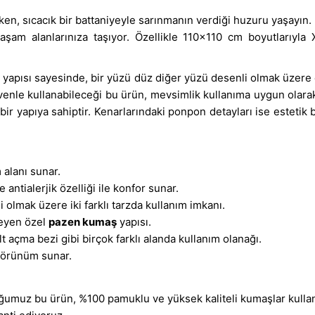
en, sıcacık bir battaniyeyle sarınmanın verdiği huzuru yaşayın
m alanlarınıza taşıyor. Özellikle 110x110 cm boyutlarıyla X
u yapısı sayesinde, bir yüzü düz diğer yüzü desenli olmak üzere 
üvenle kullanabileceği bu ürün, mevsimlik kullanıma uygun olarak
 bir yapıya sahiptir. Kenarlarındaki ponpon detayları ise esteti
 alanı sunar.
tialerjik özelliği ile konfor sunar.
 olmak üzere iki farklı tarzda kullanım imkanı.
meyen özel
pazen kumaş
yapısı.
t açma bezi gibi birçok farklı alanda kullanım olanağı.
 görünüm sunar.
ğumuz bu ürün, %100 pamuklu ve yüksek kaliteli kumaşlar kullanıla