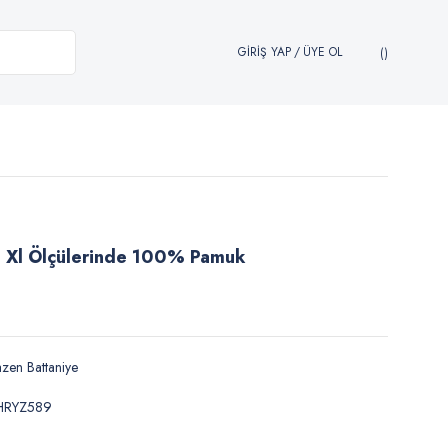
GİRİŞ YAP
/
ÜYE OL
0 Xl Ölçülerinde 100% Pamuk
zen Battaniye
HRYZ589