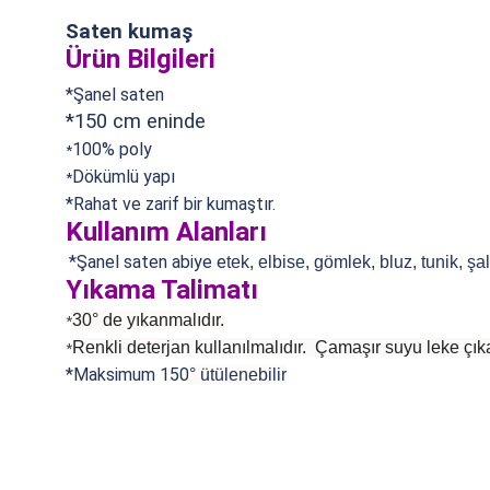
Saten kumaş
Ürün Bilgileri
*Şanel saten
*150 cm eninde
100% poly
*
Dökümlü yapı
*
*Rahat ve zarif bir kumaştır.
Kullanım Alanları
*Şanel saten abiye e
tek, elbise, gömlek, bluz, tunik, ş
Yıkama Talimatı
30° de yıkanmalıdır.
*
Renkli deterjan kullanılmalıdır. Çamaşır suyu leke çıka
*
*Maksimum 150
°
ütülenebilir
Bu ürünün fiyat bilgisi, resim, ürün açıklamalarında ve diğer konularda
Görüş ve önerileriniz için teşekkür ederiz.