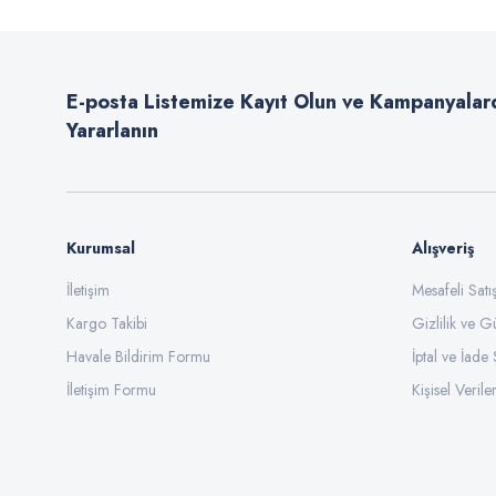
Ürün resmi kalitesiz, bozuk veya görüntülenemiyor.
Ürün açıklamasında eksik bilgiler bulunuyor.
E-posta Listemize Kayıt Olun ve Kampanyalar
Ürün bilgilerinde hatalar bulunuyor.
Yararlanın
Ürün fiyatı diğer sitelerden daha pahalı.
Bu ürüne benzer farklı alternatifler olmalı.
Kurumsal
Alışveriş
İletişim
Mesafeli Sat
Kargo Takibi
Gizlilik ve G
Havale Bildirim Formu
İptal ve İade 
İletişim Formu
Kişisel Veriler