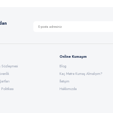
Yorum Yaz
dan
Online Kumaşım
ış Sözleşmesi
Blog
üvenlik
Gönder
Kaç Metre Kumaş Almalıyım?
Şartları
İletişim
 Politikası
Hakkımızda