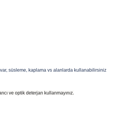
alvar, süsleme, kaplama vs alanlarda kullanabilirsiniz
rıcı ve optik deterjan kullanmayınız.
 yetersiz gördüğünüz noktaları öneri formunu kullanarak tarafımıza iletebilirsiniz
Bu ürüne ilk yorumu siz yapın!