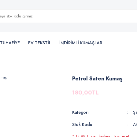
TUHAFİYE
EV TEKSTİL
İNDİRİMLİ KUMAŞLAR
Petrol Saten Kumaş
180,00TL
Kategori
Ş
Stok Kodu
A
* 18,98 TL den başlayan taksitlerle!