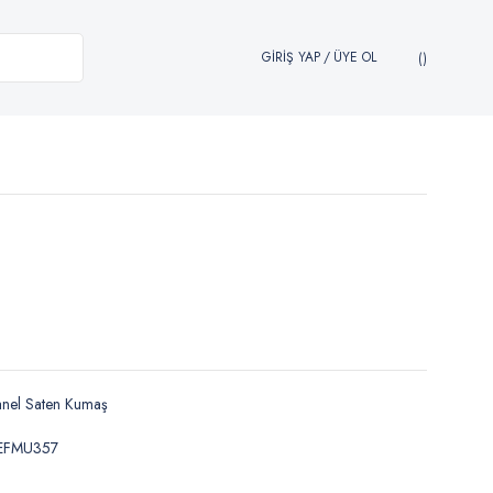
GİRİŞ YAP
/
ÜYE OL
anel Saten Kumaş
EFMU357