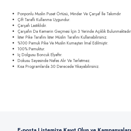
Ponponlu Muslin Puset Örtüsü, Minder Ve Çarşaf İle Takımdır
Çift Taraflı Kullanma Uygundur.
Çarşafı Lastiklidir.
Çarşafın Da Kemerin Geçmesi İçin 3 Yerinde Açıklık Bulunmaktadır
İster Pike Tarafını İster Müslin Tarafını Kullanabilirsiniz.
%100 Pamuk Pike Ve Muslin Kumaştan İmal Edilmiştir.
100% Pamuktur.
Iç Dolgusu Boncuk Elyaftır.
Dokusu Sayesinde Nefes Alır Ve Terletmez.
Kısa Programlarda 30 Derecede Yıkayabilirsiniz.
Bu ürünün fiyat bilgisi, resim, ürün açıklamalarında ve diğer konularda
Görüş ve önerileriniz için teşekkür ederiz.
Ürün resmi kalitesiz, bozuk veya görüntülenemiyor.
Ürün açıklamasında eksik bilgiler bulunuyor.
E-posta Listemize Kayıt Olun ve Kampanyalar
Ürün bilgilerinde hatalar bulunuyor.