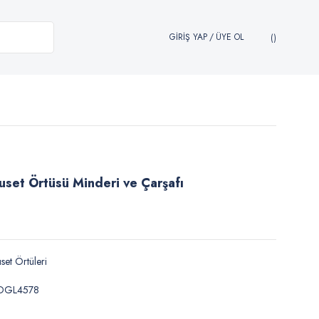
GİRİŞ YAP
/
ÜYE OL
uset Örtüsü Minderi ve Çarşafı
set Örtüleri
DGL4578