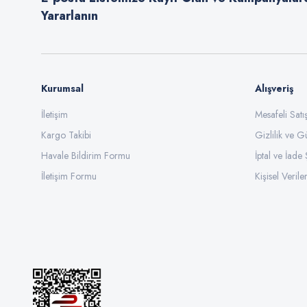
Yararlanın
Ürün fiyatı diğer sitelerden daha pahalı.
Bu ürüne benzer farklı alternatifler olmalı.
Kurumsal
Alışveriş
İletişim
Mesafeli Sat
Kargo Takibi
Gizlilik ve G
Havale Bildirim Formu
İptal ve İade 
İletişim Formu
Kişisel Veriler