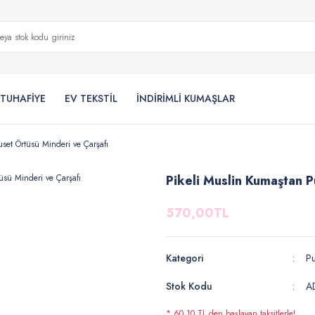
TUHAFİYE
EV TEKSTİL
İNDİRİMLİ KUMAŞLAR
uset Örtüsü Minderi ve Çarşafı
Pikeli Muslin Kumaştan P
570,00TL
Kategori
Pu
Stok Kodu
A
* 60,10 TL den başlayan taksitlerle!