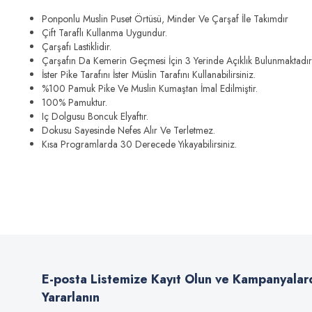
Ponponlu Muslin Puset Örtüsü, Minder Ve Çarşaf İle Takımdır
Çift Taraflı Kullanma Uygundur.
Çarşafı Lastiklidir.
Çarşafın Da Kemerin Geçmesi İçin 3 Yerinde Açıklık Bulunmaktadır
İster Pike Tarafını İster Müslin Tarafını Kullanabilirsiniz.
%100 Pamuk Pike Ve Muslin Kumaştan İmal Edilmiştir.
100% Pamuktur.
Iç Dolgusu Boncuk Elyaftır.
Dokusu Sayesinde Nefes Alır Ve Terletmez.
Kısa Programlarda 30 Derecede Yıkayabilirsiniz.
Bu ürünün fiyat bilgisi, resim, ürün açıklamalarında ve diğer konularda
Görüş ve önerileriniz için teşekkür ederiz.
Ürün resmi kalitesiz, bozuk veya görüntülenemiyor.
Ürün açıklamasında eksik bilgiler bulunuyor.
E-posta Listemize Kayıt Olun ve Kampanyalar
Ürün bilgilerinde hatalar bulunuyor.
Yararlanın
Ürün fiyatı diğer sitelerden daha pahalı.