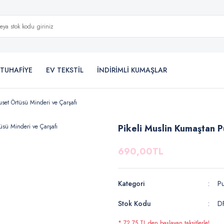
TUHAFİYE
EV TEKSTİL
İNDİRİMLİ KUMAŞLAR
uset Örtüsü Minderi ve Çarşafı
Pikeli Muslin Kumaştan P
690,00TL
Kategori
Pu
Stok Kodu
D
* 72,75 TL den başlayan taksitlerle!