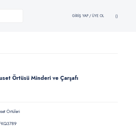
GİRİŞ YAP
/
ÜYE OL
uset Örtüsü Minderi ve Çarşafı
set Örtüleri
FKQ3789