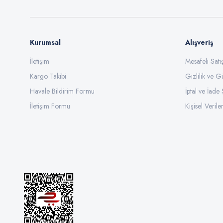
Bu ürüne benzer farklı alternatifler olmalı.
Kurumsal
Alışveriş
İletişim
Mesafeli Sat
Kargo Takibi
Gizlilik ve G
Havale Bildirim Formu
İptal ve İade 
İletişim Formu
Kişisel Veriler