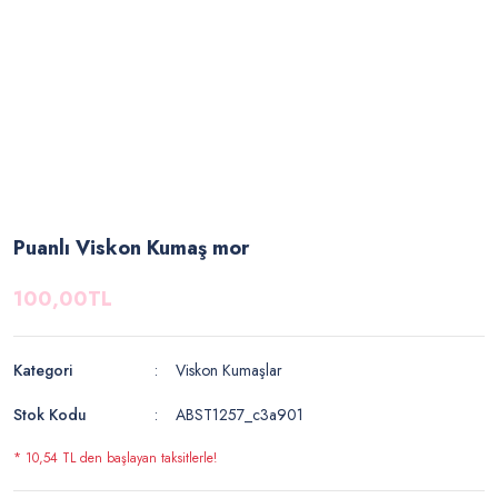
Puanlı Viskon Kumaş mor
100,00TL
Kategori
Viskon Kumaşlar
Stok Kodu
ABST1257_c3a901
* 10,54 TL den başlayan taksitlerle!