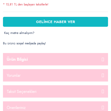
* 15,81 TL den başlayan taksitlerle!
GELİNCE HABER VER
Kaç metre almalıyım?
Bu ürünü sosyal medyada paylaş!
Ürün Bilgisi
Yorumlar
Taksit Seçenekleri
Önerileriniz