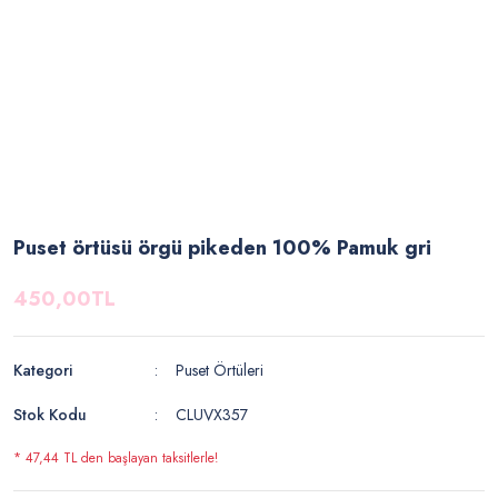
Puset örtüsü örgü pikeden 100% Pamuk gri
450,00TL
Kategori
Puset Örtüleri
Stok Kodu
CLUVX357
* 47,44 TL den başlayan taksitlerle!