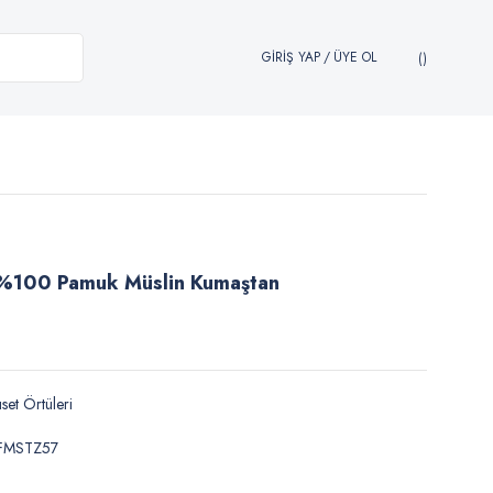
GİRİŞ YAP
/
ÜYE OL
 %100 Pamuk Müslin Kumaştan
set Örtüleri
FMSTZ57