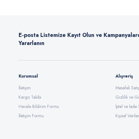
Ürün resmi kalitesiz, bozuk veya görüntülenemiyor.
Ürün açıklamasında eksik bilgiler bulunuyor.
E-posta Listemize Kayıt Olun ve Kampanyalar
Ürün bilgilerinde hatalar bulunuyor.
Yararlanın
Ürün fiyatı diğer sitelerden daha pahalı.
Bu ürüne benzer farklı alternatifler olmalı.
Kurumsal
Alışveriş
İletişim
Mesafeli Sat
Kargo Takibi
Gizlilik ve G
Havale Bildirim Formu
İptal ve İade 
İletişim Formu
Kişisel Veriler