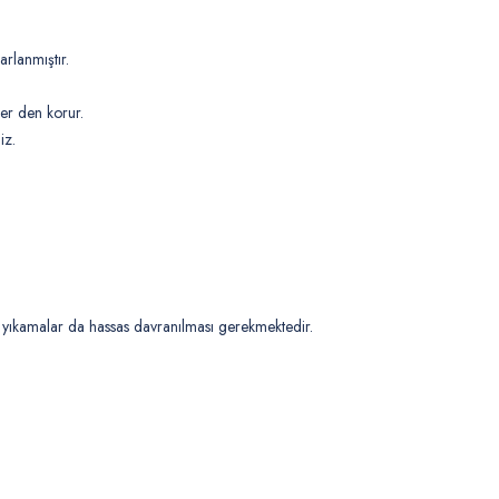
rlanmıştır.
ler den korur.
iz.
ıkamalar da hassas davranılması gerekmektedir.
 yetersiz gördüğünüz noktaları öneri formunu kullanarak tarafımıza iletebilirsiniz
Bu ürüne ilk yorumu siz yapın!