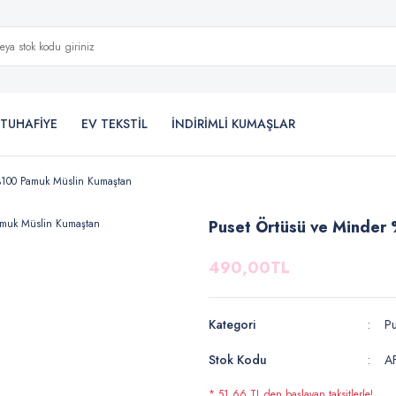
TUHAFİYE
EV TEKSTİL
İNDİRİMLİ KUMAŞLAR
%100 Pamuk Müslin Kumaştan
Puset Örtüsü ve Minder
490,00TL
Kategori
Pu
Stok Kodu
A
* 51,66 TL den başlayan taksitlerle!