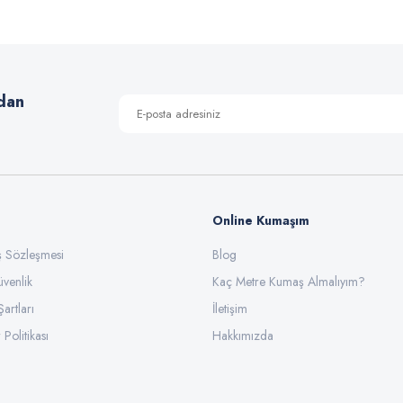
Yorum Yaz
dan
Online Kumaşım
ış Sözleşmesi
Blog
üvenlik
Gönder
Kaç Metre Kumaş Almalıyım?
Şartları
İletişim
 Politikası
Hakkımızda