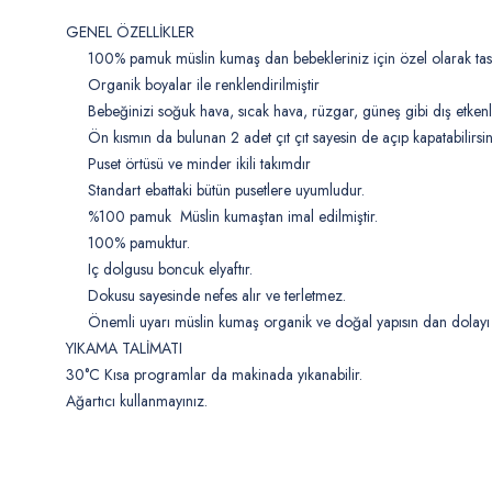
GENEL ÖZELLİKLER
100% pamuk müslin kumaş dan bebekleriniz için özel olarak tasa
Organik boyalar ile renklendirilmiştir
Bebeğinizi soğuk hava, sıcak hava, rüzgar, güneş gibi dış etken
Ön kısmın da bulunan 2 adet çıt çıt sayesin de açıp kapatabilirsin
Puset örtüsü ve minder ikili takımdır
Standart ebattaki bütün pusetlere uyumludur.
%100 pamuk Müslin kumaştan imal edilmiştir.
100% pamuktur.
Iç dolgusu boncuk elyaftır.
Dokusu sayesinde nefes alır ve terletmez.
Önemli uyarı müslin kumaş organik ve doğal yapısın dan dolayı y
YIKAMA TALİMATI
30°C Kısa programlar da makinada yıkanabilir.
Ağartıcı kullanmayınız.
Bu ürünün fiyat bilgisi, resim, ürün açıklamalarında ve diğer konularda
Görüş ve önerileriniz için teşekkür ederiz.