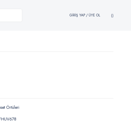
GİRİŞ YAP
/
ÜYE OL
set Örtüleri
FHUV678