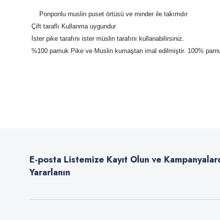
Ponponlu muslin puset örtüsü ve minder ile takımdır
 Çift taraflı Kullanma uygundur
 İster pike tarafını ister müslin tarafını kullanabilirsiniz.
 %100 pamuk Pike ve Muslin kumaştan imal edilmiştir. 100% pamu
Bu ürünün fiyat bilgisi, resim, ürün açıklamalarında ve diğer konularda
Görüş ve önerileriniz için teşekkür ederiz.
Ürün resmi kalitesiz, bozuk veya görüntülenemiyor.
Ürün açıklamasında eksik bilgiler bulunuyor.
E-posta Listemize Kayıt Olun ve Kampanyalar
Ürün bilgilerinde hatalar bulunuyor.
Yararlanın
Ürün fiyatı diğer sitelerden daha pahalı.
Bu ürüne benzer farklı alternatifler olmalı.