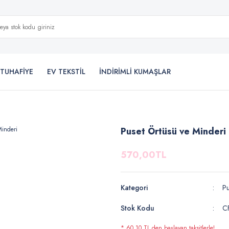
TUHAFİYE
EV TEKSTİL
İNDİRİMLİ KUMAŞLAR
Puset Örtüsü ve Minderi
570,00TL
Kategori
Pu
Stok Kodu
C
* 60,10 TL den başlayan taksitlerle!