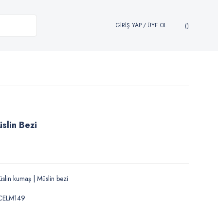
GİRİŞ YAP
/
ÜYE OL
slin Bezi
slin kumaş | Müslin bezi
CELM149