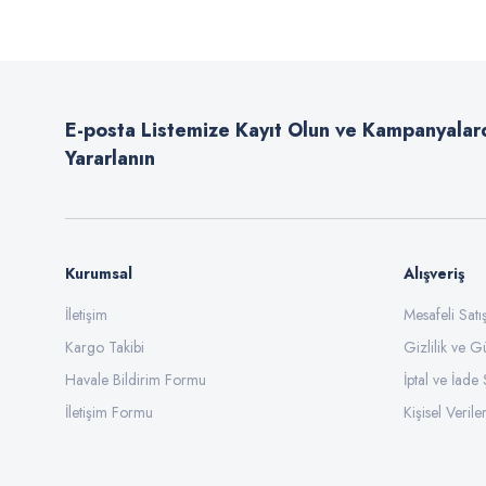
Ürün resmi kalitesiz, bozuk veya görüntülenemiyor.
Ürün açıklamasında eksik bilgiler bulunuyor.
E-posta Listemize Kayıt Olun ve Kampanyalar
Ürün bilgilerinde hatalar bulunuyor.
Yararlanın
Ürün fiyatı diğer sitelerden daha pahalı.
Bu ürüne benzer farklı alternatifler olmalı.
Kurumsal
Alışveriş
İletişim
Mesafeli Sat
Kargo Takibi
Gizlilik ve G
Havale Bildirim Formu
İptal ve İade 
İletişim Formu
Kişisel Veriler