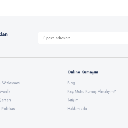
Yorum Yaz
dan
Online Kumaşım
ış Sözleşmesi
Blog
üvenlik
Gönder
Kaç Metre Kumaş Almalıyım?
Şartları
İletişim
 Politikası
Hakkımızda