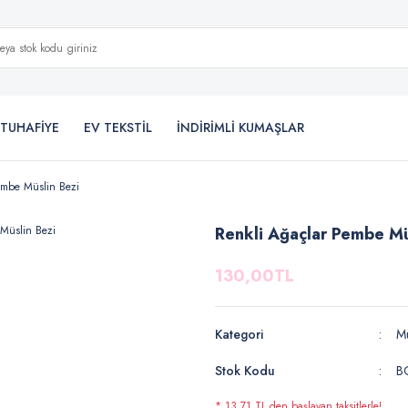
TUHAFİYE
EV TEKSTİL
İNDİRİMLİ KUMAŞLAR
embe Müslin Bezi
Renkli Ağaçlar Pembe Mü
130,00TL
Kategori
Mü
Stok Kodu
B
* 13,71 TL den başlayan taksitlerle!