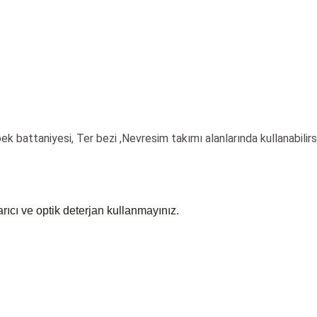
ek battaniyesi, Ter bezi ,Nevresim takımı alanlarında kullanabilirsi
rıcı ve optik deterjan kullanmayınız.
 yetersiz gördüğünüz noktaları öneri formunu kullanarak tarafımıza iletebilirsiniz
Bu ürüne ilk yorumu siz yapın!