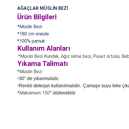
AĞAÇLAR MÜSLİN BEZİ
Ürün Bilgileri
*Müslin Bezi
*180 cm eninde
*100% pamuk
Kullanım Alanları
*Müslin Bezi Kundak, Ağız silme bezi, Puset örtüsü,
Beb
Yıkama Talimatı
*Müslin Bezi
30° de yıkanmalıdır.
*
Renkli deterjan kullanılmalıdır. Çamaşır suyu leke çıka
*
*Maksimum 150
°
ütülenebilir
Bu ürünün fiyat bilgisi, resim, ürün açıklamalarında ve diğer konularda
Görüş ve önerileriniz için teşekkür ederiz.