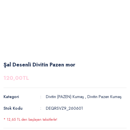
Şal Desenli Divitin Pazen mor
120,00TL
Kategori
Divitin (PAZEN) Kumaş
,
Divitin Pazen Kumaş
Stok Kodu
DEQRSVZ9_260601
* 12,65 TL den başlayan taksitlerle!