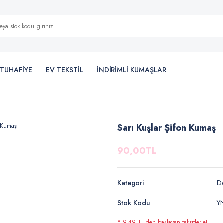
TUHAFİYE
EV TEKSTİL
İNDİRİMLİ KUMAŞLAR
Sarı Kuşlar Şifon Kumaş
90,00TL
Kategori
De
Stok Kodu
Y
* 9,49 TL den başlayan taksitlerle!