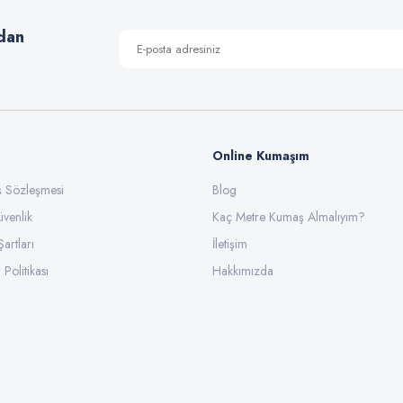
dan
Online Kumaşım
ış Sözleşmesi
Blog
üvenlik
Gönder
Kaç Metre Kumaş Almalıyım?
Şartları
İletişim
 Politikası
Hakkımızda