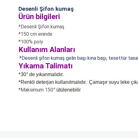
Desenli Şifon kumaş
Ürün bilgileri
*Desenli Şifon kumaş
*150 cm eninde
*100% poly
Kullanım Alanları
*Desenli şifon kumaş gelin başı kına başı, tesettür tasar
Yıkama Talimatı
*
30° de yıkanmalıdır.
*
Renkli deterjan kullanılmalıdır. Çamaşır suyu leke çıka
*Maksimum 150
°
ütülenebilir
Bu ürünün fiyat bilgisi, resim, ürün açıklamalarında ve diğer konularda
Görüş ve önerileriniz için teşekkür ederiz.
Ürün resmi kalitesiz, bozuk veya görüntülenemiyor.