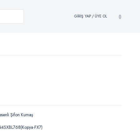
GİRİŞ YAP
/
ÜYE OL
senli Şifon Kumaş
N4SXBL768(Kopya-FX7)