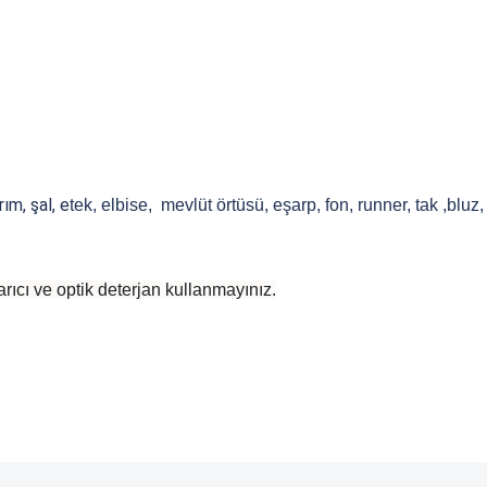
ım, şal, e
tek, elbise, mevlüt örtüsü, eşarp, fon, runner, tak ,bluz
rıcı ve optik deterjan kullanmayınız.
 yetersiz gördüğünüz noktaları öneri formunu kullanarak tarafımıza iletebilirsiniz
Bu ürüne ilk yorumu siz yapın!
Yorum Yaz