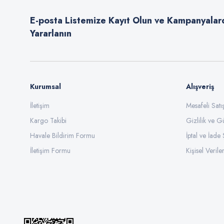
Ürün açıklamasında eksik bilgiler bulunuyor.
E-posta Listemize Kayıt Olun ve Kampanyalar
Ürün bilgilerinde hatalar bulunuyor.
Yararlanın
Ürün fiyatı diğer sitelerden daha pahalı.
Bu ürüne benzer farklı alternatifler olmalı.
Kurumsal
Alışveriş
İletişim
Mesafeli Sat
Kargo Takibi
Gizlilik ve G
Havale Bildirim Formu
İptal ve İade 
İletişim Formu
Kişisel Veriler