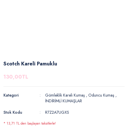
Scotch Kareli Pamuklu
130,00TL
Kategori
Gömleklik Kareli Kumaş
,
Oduncu Kumaş
,
İNDİRİMLİ KUMAŞLAR
Stok Kodu
R7Z2A7UGXS
* 13,71 TL den başlayan taksitlerle!