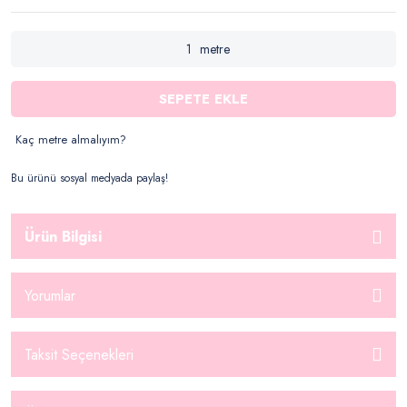
metre
SEPETE EKLE
Kaç metre almalıyım?
Bu ürünü sosyal medyada paylaş!
Ürün Bilgisi
Yorumlar
Taksit Seçenekleri