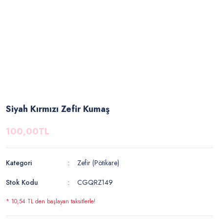
Siyah Kırmızı Zefir Kumaş
100,00TL
Kategori
Zefir (Pötikare)
Stok Kodu
CGQRZ149
* 10,54 TL den başlayan taksitlerle!