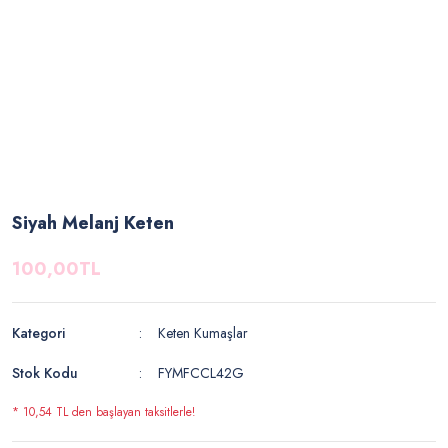
Siyah Melanj Keten
100,00TL
Kategori
Keten Kumaşlar
Stok Kodu
FYMFCCL42G
* 10,54 TL den başlayan taksitlerle!