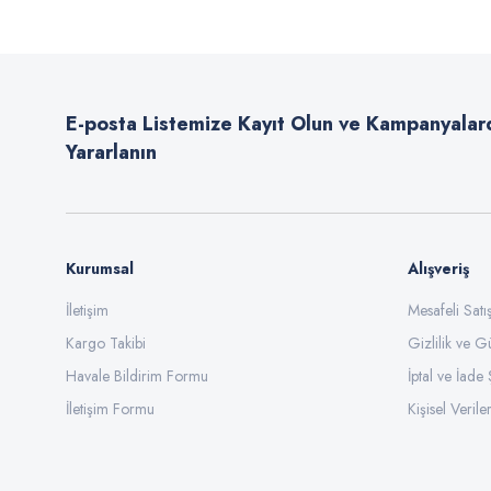
Ürün resmi kalitesiz, bozuk veya görüntülenemiyor.
Ürün açıklamasında eksik bilgiler bulunuyor.
E-posta Listemize Kayıt Olun ve Kampanyalar
Ürün bilgilerinde hatalar bulunuyor.
Yararlanın
Ürün fiyatı diğer sitelerden daha pahalı.
Bu ürüne benzer farklı alternatifler olmalı.
Kurumsal
Alışveriş
İletişim
Mesafeli Sat
Kargo Takibi
Gizlilik ve G
Havale Bildirim Formu
İptal ve İade 
İletişim Formu
Kişisel Veriler