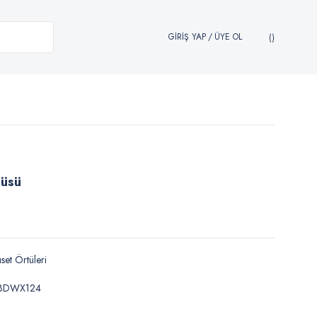
GİRİŞ YAP
/
ÜYE OL
tüsü
set Örtüleri
BDWX124