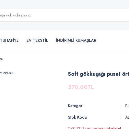
TUHAFİYE
EV TEKSTİL
İNDİRİMLİ KUMAŞLAR
üsü
Soft gökkuşağı puset ör
570,00TL
Kategori
Pu
Stok Kodu
A
* 60,10 TL den başlayan taksitlerle!