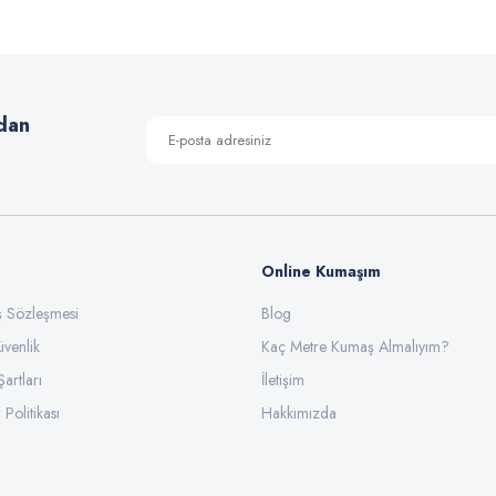
Yorum Yaz
dan
Online Kumaşım
ış Sözleşmesi
Blog
üvenlik
Gönder
Kaç Metre Kumaş Almalıyım?
Şartları
İletişim
 Politikası
Hakkımızda