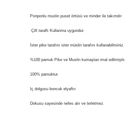
Ponponlu muslin puset örtüsü ve minder ile takımdır
.Çift taraflı Kullanma uygundur.
İster pike tarafını ister müslin tarafını kullanabilirsiniz.
%100 pamuk Pike ve Muslin kumaştan imal edilmiştir.
100% pamuktur.
Iç dolgusu boncuk elyaftır.
Dokusu sayesinde nefes alır ve terletmez.
Bu ürünün fiyat bilgisi, resim, ürün açıklamalarında ve diğer konularda
Görüş ve önerileriniz için teşekkür ederiz.