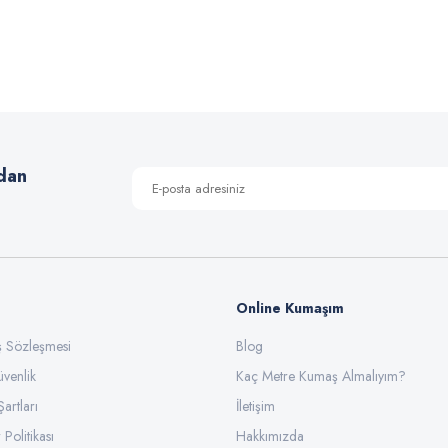
 yetersiz gördüğünüz noktaları öneri formunu kullanarak tarafımıza iletebilirsiniz
Bu ürüne ilk yorumu siz yapın!
Yorum Yaz
dan
Online Kumaşım
ış Sözleşmesi
Blog
üvenlik
Gönder
Kaç Metre Kumaş Almalıyım?
Şartları
İletişim
 Politikası
Hakkımızda