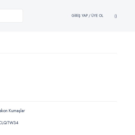
GİRİŞ YAP
/
ÜYE OL
skon Kumaşlar
CLQTW34