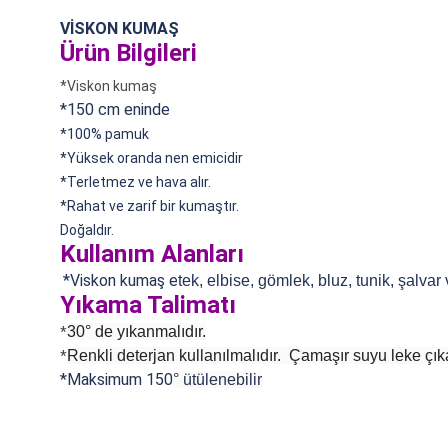
VİSKON KUMAŞ
Ürün Bilgileri
*Viskon kumaş
*150 cm eninde
*100% pamuk
*
Yüksek oranda nen emicidir
*Terletmez ve hava alır.
*Rahat ve zarif bir kumaştır.
Doğaldır.
Kullanım Alanları
*Viskon kumaş e
tek, elbise, gömlek, bluz, tunik, şalvar
Yıkama Talimatı
30° de yıkanmalıdır.
*
Renkli deterjan kullanılmalıdır. Çamaşır suyu leke çıka
*
*Maksimum 150
°
ütülenebilir