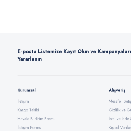
Bu ürünün fiyat bilgisi, resim, ürün açıklamalarında ve diğer konularda
Görüş ve önerileriniz için teşekkür ederiz.
Ürün resmi kalitesiz, bozuk veya görüntülenemiyor.
Ürün açıklamasında eksik bilgiler bulunuyor.
E-posta Listemize Kayıt Olun ve Kampanyalar
Ürün bilgilerinde hatalar bulunuyor.
Yararlanın
Ürün fiyatı diğer sitelerden daha pahalı.
Bu ürüne benzer farklı alternatifler olmalı.
Kurumsal
Alışveriş
İletişim
Mesafeli Sat
Kargo Takibi
Gizlilik ve G
Havale Bildirim Formu
İptal ve İade 
İletişim Formu
Kişisel Veriler