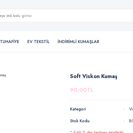
TUHAFİYE
EV TEKSTİL
İNDİRİMLİ KUMAŞLAR
Soft Viskon Kumaş
90,00TL
Kategori
Vi
Stok Kodu
B
* 9,49 TL den başlayan taksitlerle!