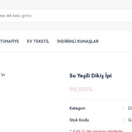
TUHAFİYE
EV TEKSTİL
İNDİRİMLİ KUMAŞLAR
Su Yeşili Dikiş İpi
90,00TL
Kategori
Di
Stok Kodu
G
* 9,49 TL den başlayan taksitlerle!