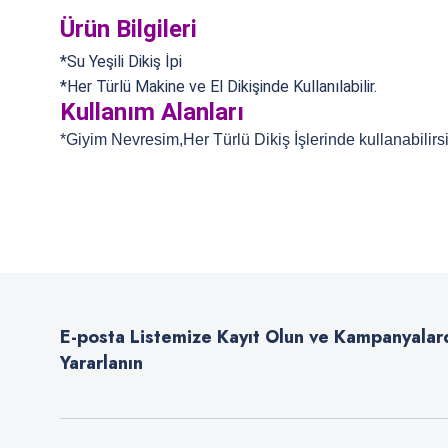
Ürün Bilgileri
*Su Yeşili Dikiş İpi
*Her Türlü Makine ve El Dikişinde Kullanılabilir.
Kullanım Alanları
*Giyim Nevresim,Her Türlü Dikiş İşlerinde kullanabilirsi
Bu ürünün fiyat bilgisi, resim, ürün açıklamalarında ve diğer konularda
Görüş ve önerileriniz için teşekkür ederiz.
Ürün resmi kalitesiz, bozuk veya görüntülenemiyor.
Ürün açıklamasında eksik bilgiler bulunuyor.
E-posta Listemize Kayıt Olun ve Kampanyalar
Ürün bilgilerinde hatalar bulunuyor.
Yararlanın
Ürün fiyatı diğer sitelerden daha pahalı.
Bu ürüne benzer farklı alternatifler olmalı.