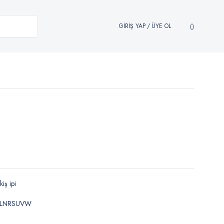
GİRİŞ YAP
/
ÜYE OL
kiş ipi
LNRSUVW