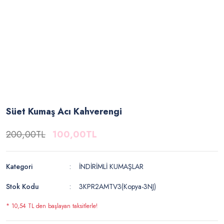
Süet Kumaş Acı Kahverengi
200,00TL
100,00TL
Kategori
İNDİRİMLİ KUMAŞLAR
Stok Kodu
3KPR2AMTV3(Kopya-3NJ)
* 10,54 TL den başlayan taksitlerle!