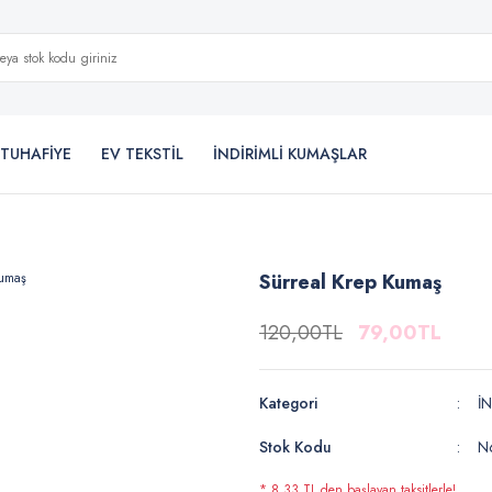
TUHAFİYE
EV TEKSTİL
İNDİRİMLİ KUMAŞLAR
Sürreal Krep Kumaş
120,00TL
79,00TL
Kategori
İ
Stok Kodu
N
* 8,33 TL den başlayan taksitlerle!