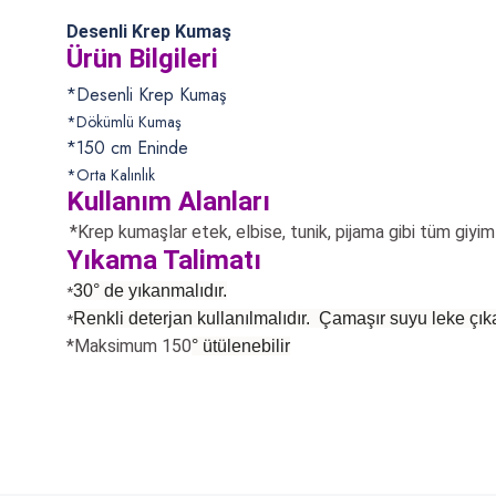
Desenli Krep Kumaş
Ürün Bilgileri
*Desenli Krep Kumaş
*Dökümlü Kumaş
*150 cm Eninde
*Orta Kalınlık
Kullanım Alanları
*Krep kumaşlar etek, elbise, tunik, pijama
gibi tüm giyim 
Yıkama Talimatı
30° de yıkanmalıdır.
*
Renkli deterjan kullanılmalıdır. Çamaşır suyu leke çıka
*
*Maksimum 150
°
ütülenebilir
Bu ürünün fiyat bilgisi, resim, ürün açıklamalarında ve diğer konularda
Görüş ve önerileriniz için teşekkür ederiz.
Ürün resmi kalitesiz, bozuk veya görüntülenemiyor.