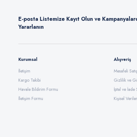
Ürün açıklamasında eksik bilgiler bulunuyor.
E-posta Listemize Kayıt Olun ve Kampanyalar
Ürün bilgilerinde hatalar bulunuyor.
Yararlanın
Ürün fiyatı diğer sitelerden daha pahalı.
Bu ürüne benzer farklı alternatifler olmalı.
Kurumsal
Alışveriş
İletişim
Mesafeli Sat
Kargo Takibi
Gizlilik ve G
Havale Bildirim Formu
İptal ve İade 
İletişim Formu
Kişisel Veriler