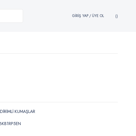
GİRİŞ YAP
/
ÜYE OL
NDİRİMLİ KUMAŞLAR
6KB1RP5EN