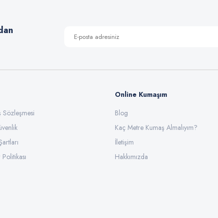
Yorum Yaz
dan
Online Kumaşım
ış Sözleşmesi
Blog
üvenlik
Gönder
Kaç Metre Kumaş Almalıyım?
Şartları
İletişim
 Politikası
Hakkımızda