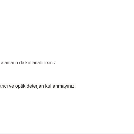
alanların da kullanabilirsiniz.
rıcı ve optik deterjan kullanmayınız.
 yetersiz gördüğünüz noktaları öneri formunu kullanarak tarafımıza iletebilirsiniz
Bu ürüne ilk yorumu siz yapın!