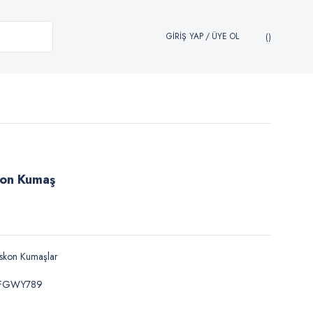
GİRİŞ YAP
/
ÜYE OL
kon Kumaş
skon Kumaşlar
FGWY789