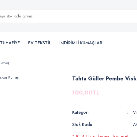
TUHAFİYE
EV TEKSTİL
İNDİRİMLİ KUMAŞLAR
 Kumaş
Tahta Güller Pembe Vis
100,00TL
Kategori
Vi
Stok Kodu
A
* 10,54 TL den başlayan taksitlerle!