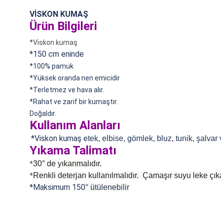
VİSKON KUMAŞ
Ürün Bilgileri
*Viskon kumaş
*150 cm eninde
*100% pamuk
*
Yüksek oranda nen emicidir
*Terletmez ve hava alır.
*Rahat ve zarif bir kumaştır.
Doğaldır.
Kullanım Alanları
*Viskon kumaş e
tek, elbise, gömlek, bluz, tunik, şalvar
Yıkama Talimatı
30° de yıkanmalıdır.
*
Renkli deterjan kullanılmalıdır. Çamaşır suyu leke çıka
*
*Maksimum 150
°
ütülenebilir