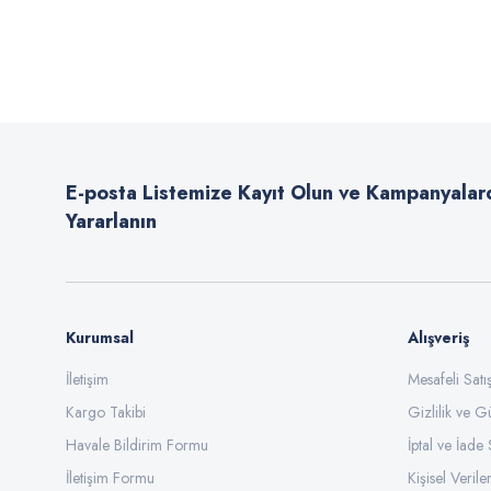
Bu ürünün fiyat bilgisi, resim, ürün açıklamalarında ve diğer konularda
Görüş ve önerileriniz için teşekkür ederiz.
Ürün resmi kalitesiz, bozuk veya görüntülenemiyor.
Ürün açıklamasında eksik bilgiler bulunuyor.
E-posta Listemize Kayıt Olun ve Kampanyalar
Ürün bilgilerinde hatalar bulunuyor.
Yararlanın
Ürün fiyatı diğer sitelerden daha pahalı.
Bu ürüne benzer farklı alternatifler olmalı.
Kurumsal
Alışveriş
İletişim
Mesafeli Sat
Kargo Takibi
Gizlilik ve G
Havale Bildirim Formu
İptal ve İade 
İletişim Formu
Kişisel Veriler