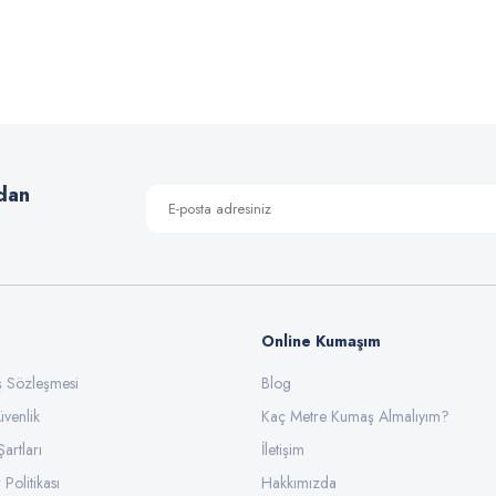
 yetersiz gördüğünüz noktaları öneri formunu kullanarak tarafımıza iletebilirsiniz
Bu ürüne ilk yorumu siz yapın!
Yorum Yaz
dan
Online Kumaşım
ış Sözleşmesi
Blog
üvenlik
Gönder
Kaç Metre Kumaş Almalıyım?
Şartları
İletişim
 Politikası
Hakkımızda