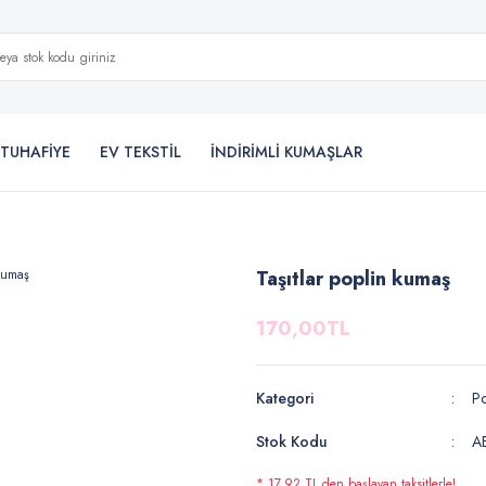
TUHAFİYE
EV TEKSTİL
İNDİRİMLİ KUMAŞLAR
Taşıtlar poplin kumaş
170,00TL
Kategori
Po
Stok Kodu
A
* 17,92 TL den başlayan taksitlerle!