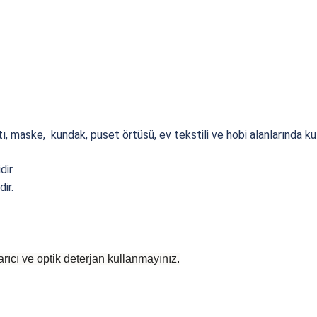
, maske, kundak, puset örtüsü, ev tekstili ve hobi alanlarında kull
ir.
ir.
rıcı ve optik deterjan kullanmayınız.