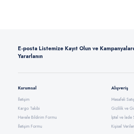
Bu ürünün fiyat bilgisi, resim, ürün açıklamalarında ve diğer konularda
Görüş ve önerileriniz için teşekkür ederiz.
Ürün resmi kalitesiz, bozuk veya görüntülenemiyor.
Ürün açıklamasında eksik bilgiler bulunuyor.
E-posta Listemize Kayıt Olun ve Kampanyalar
Ürün bilgilerinde hatalar bulunuyor.
Yararlanın
Ürün fiyatı diğer sitelerden daha pahalı.
Bu ürüne benzer farklı alternatifler olmalı.
Kurumsal
Alışveriş
İletişim
Mesafeli Sat
Kargo Takibi
Gizlilik ve G
Havale Bildirim Formu
İptal ve İade 
İletişim Formu
Kişisel Veriler