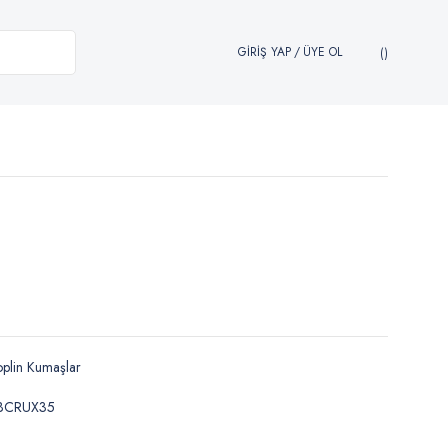
GİRİŞ YAP
/
ÜYE OL
plin Kumaşlar
BCRUX35