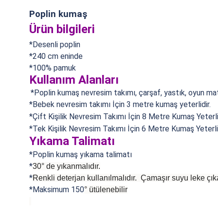
Poplin kumaş
Ürün bilgileri
*Desenli poplin
*240 cm eninde
*100% pamuk
Kullanım Alanları
*Poplin kumaş n
evresim takımı, çarşaf, yastık, oyun matı
*Bebek nevresim takımı İçin 3 metre kumaş yeterlidir.
*Çift Kişilik Nevresim Takımı İçin 8 Metre Kumaş Yeterlid
*Tek Kişilik Nevresim Takımı İçin 6 Metre Kumaş Yeterlid
Yıkama Talimatı
*Poplin kumaş yıkama talimatı
*
30° de yıkanmalıdır.
*
Renkli deterjan kullanılmalıdır. Çamaşır suyu leke çıka
*Maksimum 150
°
ütülenebilir