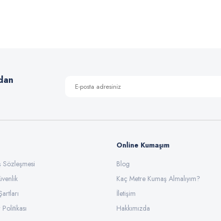
 yetersiz gördüğünüz noktaları öneri formunu kullanarak tarafımıza iletebilirsiniz
Bu ürüne ilk yorumu siz yapın!
Yorum Yaz
dan
Online Kumaşım
ış Sözleşmesi
Blog
üvenlik
Gönder
Kaç Metre Kumaş Almalıyım?
Şartları
İletişim
 Politikası
Hakkımızda