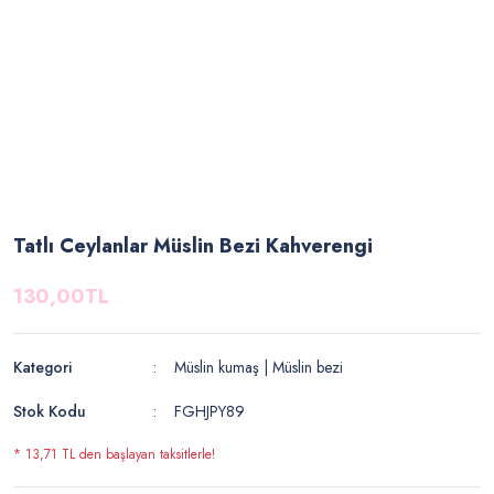
Tatlı Ceylanlar Müslin Bezi Kahverengi
130,00TL
Kategori
Müslin kumaş | Müslin bezi
Stok Kodu
FGHJPY89
* 13,71 TL den başlayan taksitlerle!