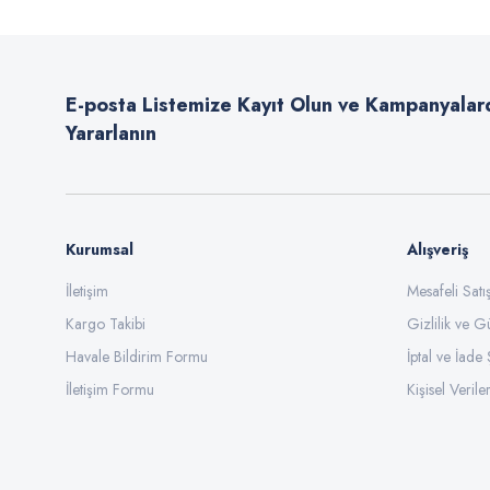
Ürün resmi kalitesiz, bozuk veya görüntülenemiyor.
Ürün açıklamasında eksik bilgiler bulunuyor.
E-posta Listemize Kayıt Olun ve Kampanyalar
Ürün bilgilerinde hatalar bulunuyor.
Yararlanın
Ürün fiyatı diğer sitelerden daha pahalı.
Bu ürüne benzer farklı alternatifler olmalı.
Kurumsal
Alışveriş
İletişim
Mesafeli Sat
Kargo Takibi
Gizlilik ve G
Havale Bildirim Formu
İptal ve İade 
İletişim Formu
Kişisel Veriler