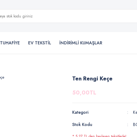
TUHAFİYE
EV TEKSTİL
İNDİRİMLİ KUMAŞLAR
Ten Rengi Keçe
50,00TL
Kategori
K
Stok Kodu
B
* 5,27 TL den başlayan taksitlerle!