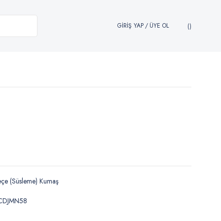
GİRİŞ YAP
/
ÜYE OL
eçe (Süsleme) Kumaş
CDJMN58