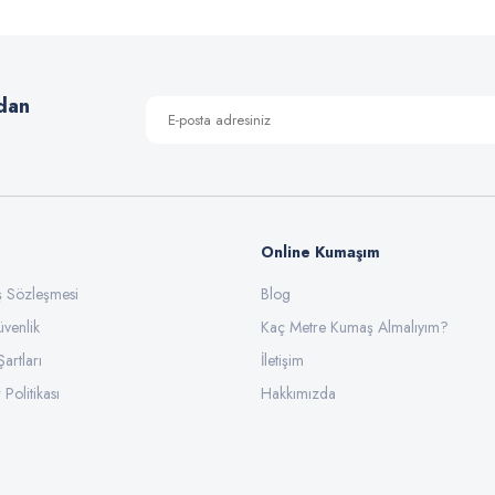
Yorum Yaz
dan
Online Kumaşım
ış Sözleşmesi
Blog
üvenlik
Gönder
Kaç Metre Kumaş Almalıyım?
Şartları
İletişim
 Politikası
Hakkımızda