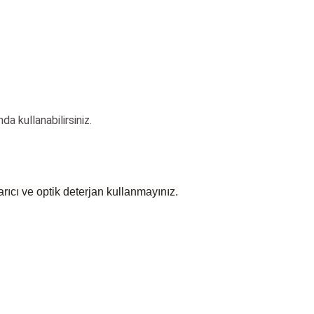
da kullanabilirsiniz.
rıcı ve optik deterjan kullanmayınız.
 yetersiz gördüğünüz noktaları öneri formunu kullanarak tarafımıza iletebilirsiniz
Bu ürüne ilk yorumu siz yapın!