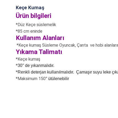
Keçe Kumaş
Ürün bilgileri
*Düz Keçe süslemelik
*85 cm eninde
Kullanım Alanları
*Keçe kumaş Süsleme Oyuncak, Çanta
ve hobi alanların
Yıkama Talimatı
*Keçe kumaş
*
30° de yıkanmalıdır.
*
Renkli deterjan kullanılmalıdır. Çamaşır suyu leke çıka
*Maksimum 150
°
ütülenebilir
Bu ürünün fiyat bilgisi, resim, ürün açıklamalarında ve diğer konularda
Görüş ve önerileriniz için teşekkür ederiz.