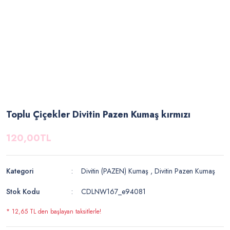
Toplu Çiçekler Divitin Pazen Kumaş kırmızı
120,00TL
Kategori
Divitin (PAZEN) Kumaş
,
Divitin Pazen Kumaş
Stok Kodu
CDLNW167_e94081
* 12,65 TL den başlayan taksitlerle!