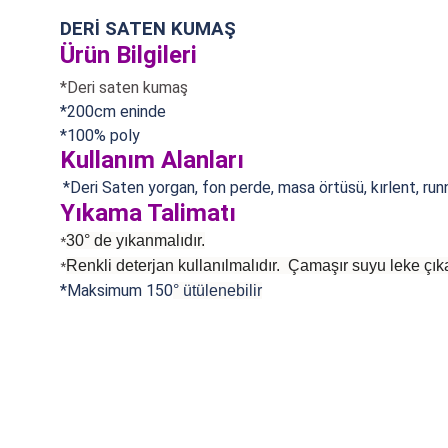
DERİ SATEN KUMAŞ
Ürün Bilgileri
*Deri saten kumaş
*200cm eninde
*
100% poly
Kullanım Alanları
*Deri Saten yorgan, fon perde, masa örtüsü, kırlent, run
Yıkama Talimatı
30° de yıkanmalıdır.
*
Renkli deterjan kullanılmalıdır. Çamaşır suyu leke çıka
*
*Maksimum 150
°
ütülenebilir
Bu ürünün fiyat bilgisi, resim, ürün açıklamalarında ve diğer konularda
Görüş ve önerileriniz için teşekkür ederiz.
Ürün resmi kalitesiz, bozuk veya görüntülenemiyor.