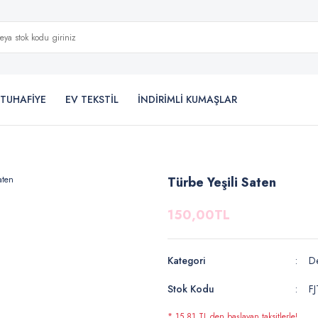
TUHAFİYE
EV TEKSTİL
İNDİRİMLİ KUMAŞLAR
Türbe Yeşili Saten
150,00TL
Kategori
De
Stok Kodu
F
* 15,81 TL den başlayan taksitlerle!