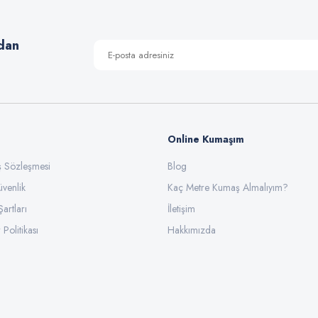
Yorum Yaz
dan
Online Kumaşım
ış Sözleşmesi
Blog
üvenlik
Gönder
Kaç Metre Kumaş Almalıyım?
Şartları
İletişim
 Politikası
Hakkımızda