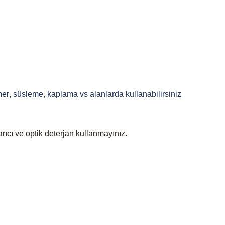
ner
, süsleme, kaplama vs alanlarda kullanabilirsiniz
rıcı ve optik deterjan kullanmayınız.
 yetersiz gördüğünüz noktaları öneri formunu kullanarak tarafımıza iletebilirsiniz
Bu ürüne ilk yorumu siz yapın!