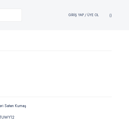
GİRİŞ YAP
/
ÜYE OL
ri Saten Kumaş
JTUWY12