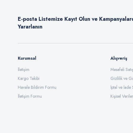
Ürün açıklamasında eksik bilgiler bulunuyor.
E-posta Listemize Kayıt Olun ve Kampanyalar
Ürün bilgilerinde hatalar bulunuyor.
Yararlanın
Ürün fiyatı diğer sitelerden daha pahalı.
Bu ürüne benzer farklı alternatifler olmalı.
Kurumsal
Alışveriş
İletişim
Mesafeli Sat
Kargo Takibi
Gizlilik ve G
Havale Bildirim Formu
İptal ve İade 
İletişim Formu
Kişisel Veriler