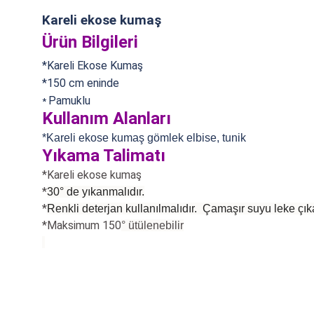
Kareli ekose kumaş
Ürün Bilgileri
*Kareli Ekose Kumaş
*150 cm eninde
Pamuklu
*
Kullanım Alanları
*Kareli ekose kumaş gömlek elbise, tunik
Yıkama Talimatı
*Kareli ekose kumaş
*
30° de yıkanmalıdır.
*
Renkli deterjan kullanılmalıdır. Çamaşır suyu leke çıka
*Maksimum 150
°
ütülenebilir
Bu ürünün fiyat bilgisi, resim, ürün açıklamalarında ve diğer konularda
Görüş ve önerileriniz için teşekkür ederiz.