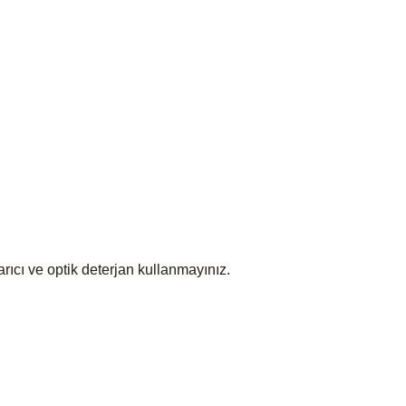
rıcı ve optik deterjan kullanmayınız.
 yetersiz gördüğünüz noktaları öneri formunu kullanarak tarafımıza iletebilirsiniz
Bu ürüne ilk yorumu siz yapın!