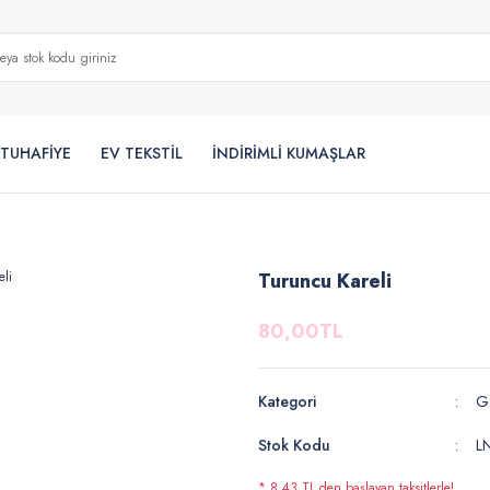
TUHAFİYE
EV TEKSTİL
İNDİRİMLİ KUMAŞLAR
Turuncu Kareli
80,00TL
Kategori
Gö
Stok Kodu
L
* 8,43 TL den başlayan taksitlerle!