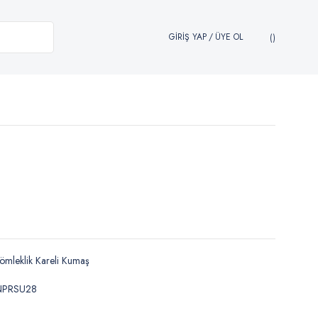
GİRİŞ YAP
/
ÜYE OL
mleklik Kareli Kumaş
NPRSU28