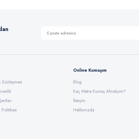
Yorum Yaz
dan
Online Kumaşım
ış Sözleşmesi
Blog
üvenlik
Gönder
Kaç Metre Kumaş Almalıyım?
Şartları
İletişim
 Politikası
Hakkımızda