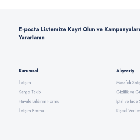
Ürün resmi kalitesiz, bozuk veya görüntülenemiyor.
Ürün açıklamasında eksik bilgiler bulunuyor.
E-posta Listemize Kayıt Olun ve Kampanyalar
Ürün bilgilerinde hatalar bulunuyor.
Yararlanın
Ürün fiyatı diğer sitelerden daha pahalı.
Bu ürüne benzer farklı alternatifler olmalı.
Kurumsal
Alışveriş
İletişim
Mesafeli Sat
Kargo Takibi
Gizlilik ve G
Havale Bildirim Formu
İptal ve İade 
İletişim Formu
Kişisel Veriler