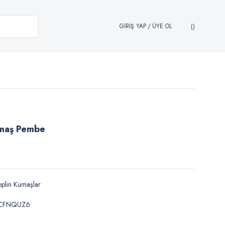
GİRİŞ YAP
/
ÜYE OL
umaş Pembe
plin Kumaşlar
CFNQUZ6