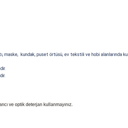
, maske, kundak, puset örtüsü, ev tekstili ve hobi alanlarında kull
ir.
ir.
rıcı ve optik deterjan kullanmayınız.