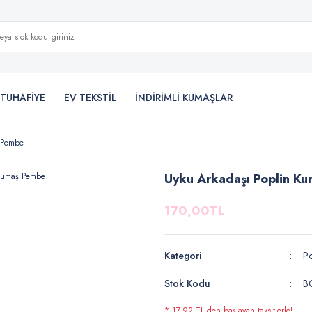
TUHAFİYE
EV TEKSTİL
İNDİRİMLİ KUMAŞLAR
 Pembe
Uyku Arkadaşı Poplin K
170,00TL
Kategori
Po
Stok Kodu
B
* 17,92 TL den başlayan taksitlerle!