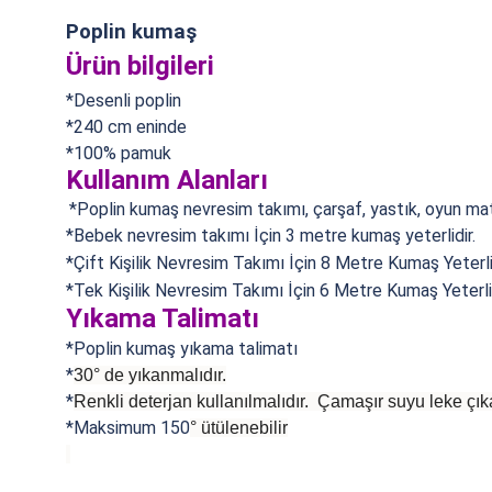
Poplin kumaş
Ürün bilgileri
*Desenli poplin
*240 cm eninde
*100% pamuk
Kullanım Alanları
*Poplin kumaş n
evresim takımı, çarşaf, yastık, oyun matı
*Bebek nevresim takımı İçin 3 metre kumaş yeterlidir.
*Çift Kişilik Nevresim Takımı İçin 8 Metre Kumaş Yeterlid
*Tek Kişilik Nevresim Takımı İçin 6 Metre Kumaş Yeterlid
Yıkama Talimatı
*Poplin kumaş yıkama talimatı
*
30° de yıkanmalıdır.
*
Renkli deterjan kullanılmalıdır. Çamaşır suyu leke çıka
*Maksimum 150
°
ütülenebilir