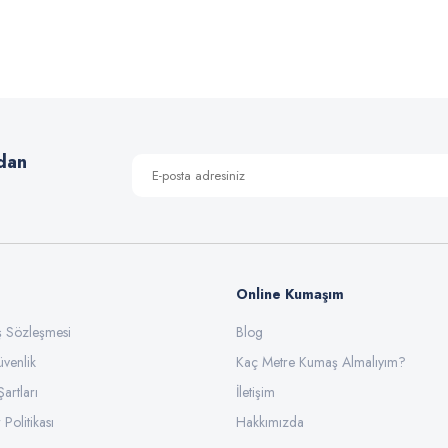
 yetersiz gördüğünüz noktaları öneri formunu kullanarak tarafımıza iletebilirsiniz
Bu ürüne ilk yorumu siz yapın!
Yorum Yaz
dan
Online Kumaşım
ış Sözleşmesi
Blog
üvenlik
Gönder
Kaç Metre Kumaş Almalıyım?
Şartları
İletişim
 Politikası
Hakkımızda