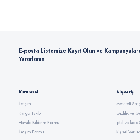
Bu ürünün fiyat bilgisi, resim, ürün açıklamalarında ve diğer konularda
Görüş ve önerileriniz için teşekkür ederiz.
Ürün resmi kalitesiz, bozuk veya görüntülenemiyor.
Ürün açıklamasında eksik bilgiler bulunuyor.
E-posta Listemize Kayıt Olun ve Kampanyalar
Ürün bilgilerinde hatalar bulunuyor.
Yararlanın
Ürün fiyatı diğer sitelerden daha pahalı.
Bu ürüne benzer farklı alternatifler olmalı.
Kurumsal
Alışveriş
İletişim
Mesafeli Sat
Kargo Takibi
Gizlilik ve G
Havale Bildirim Formu
İptal ve İade 
İletişim Formu
Kişisel Veriler