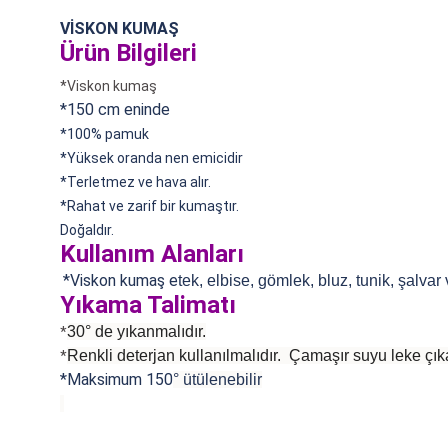
VİSKON KUMAŞ
Ürün Bilgileri
*Viskon kumaş
*150 cm eninde
*100% pamuk
*
Yüksek oranda nen emicidir
*Terletmez ve hava alır.
*Rahat ve zarif bir kumaştır.
Doğaldır.
Kullanım Alanları
*Viskon kumaş e
tek, elbise, gömlek, bluz, tunik, şalvar
Yıkama Talimatı
30° de yıkanmalıdır.
*
Renkli deterjan kullanılmalıdır. Çamaşır suyu leke çıka
*
*Maksimum 150
°
ütülenebilir
Bu ürünün fiyat bilgisi, resim, ürün açıklamalarında ve diğer konularda