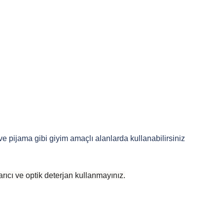
 ve pijama gibi giyim amaçlı alanlarda kullanabilirsiniz
rıcı ve optik deterjan kullanmayınız.
 yetersiz gördüğünüz noktaları öneri formunu kullanarak tarafımıza iletebilirsiniz