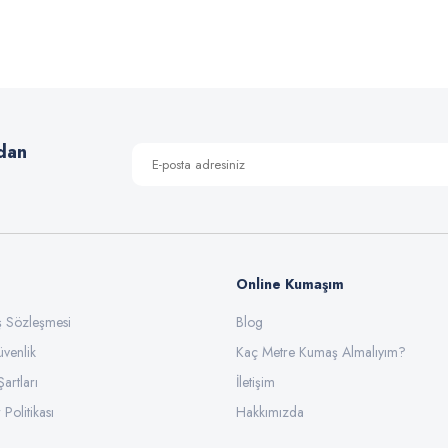
Bu ürüne ilk yorumu siz yapın!
Yorum Yaz
dan
Online Kumaşım
ış Sözleşmesi
Blog
üvenlik
Gönder
Kaç Metre Kumaş Almalıyım?
Şartları
İletişim
 Politikası
Hakkımızda