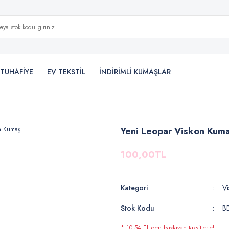
TUHAFİYE
EV TEKSTİL
İNDİRİMLİ KUMAŞLAR
Yeni Leopar Viskon Kum
100,00TL
Kategori
Vi
Stok Kodu
B
* 10,54 TL den başlayan taksitlerle!