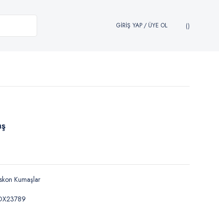
GİRİŞ YAP
/
ÜYE OL
aş
skon Kumaşlar
DX23789