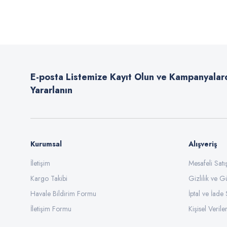
Görüş ve önerileriniz için teşekkür ederiz.
Ürün resmi kalitesiz, bozuk veya görüntülenemiyor.
Ürün açıklamasında eksik bilgiler bulunuyor.
E-posta Listemize Kayıt Olun ve Kampanyalar
Ürün bilgilerinde hatalar bulunuyor.
Yararlanın
Ürün fiyatı diğer sitelerden daha pahalı.
Bu ürüne benzer farklı alternatifler olmalı.
Kurumsal
Alışveriş
İletişim
Mesafeli Sat
Kargo Takibi
Gizlilik ve G
Havale Bildirim Formu
İptal ve İade 
İletişim Formu
Kişisel Veriler