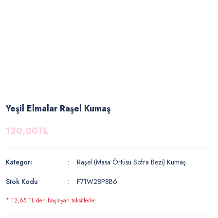
Yeşil Elmalar Raşel Kumaş
120,00TL
Kategori
Raşel (Masa Örtüsü Sofra Bezi) Kumaş
Stok Kodu
F71W28P8B6
* 12,65 TL den başlayan taksitlerle!