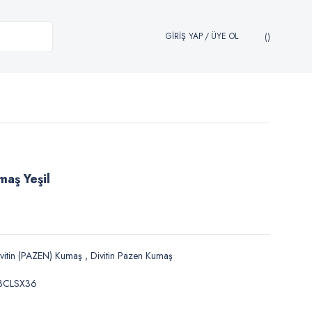
GİRİŞ YAP
/
ÜYE OL
maş Yeşil
vitin (PAZEN) Kumaş
,
Divitin Pazen Kumaş
BCLSX36