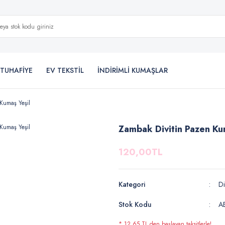
TUHAFİYE
EV TEKSTİL
İNDİRİMLİ KUMAŞLAR
Kumaş Yeşil
Zambak Divitin Pazen Ku
120,00TL
Kategori
Di
Stok Kodu
A
* 12,65 TL den başlayan taksitlerle!