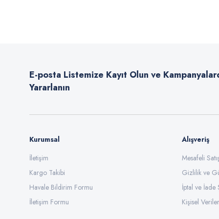
Bu ürünün fiyat bilgisi, resim, ürün açıklamalarında ve diğer konularda
Görüş ve önerileriniz için teşekkür ederiz.
Ürün resmi kalitesiz, bozuk veya görüntülenemiyor.
Ürün açıklamasında eksik bilgiler bulunuyor.
E-posta Listemize Kayıt Olun ve Kampanyalar
Ürün bilgilerinde hatalar bulunuyor.
Yararlanın
Ürün fiyatı diğer sitelerden daha pahalı.
Bu ürüne benzer farklı alternatifler olmalı.
Kurumsal
Alışveriş
İletişim
Mesafeli Sat
Kargo Takibi
Gizlilik ve G
Havale Bildirim Formu
İptal ve İade 
İletişim Formu
Kişisel Veriler