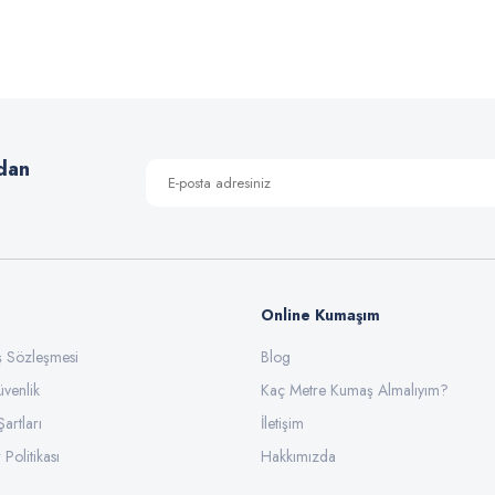
 yetersiz gördüğünüz noktaları öneri formunu kullanarak tarafımıza iletebilirsiniz
Bu ürüne ilk yorumu siz yapın!
Yorum Yaz
dan
Online Kumaşım
ış Sözleşmesi
Blog
üvenlik
Gönder
Kaç Metre Kumaş Almalıyım?
Şartları
İletişim
 Politikası
Hakkımızda