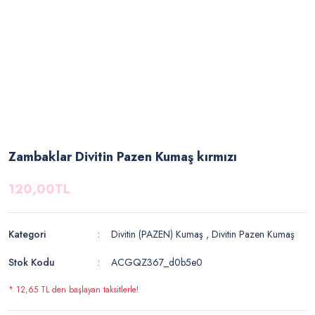
Zambaklar Divitin Pazen Kumaş kırmızı
120,00TL
Kategori
Divitin (PAZEN) Kumaş
,
Divitin Pazen Kumaş
Stok Kodu
ACGQZ367_d0b5e0
* 12,65 TL den başlayan taksitlerle!