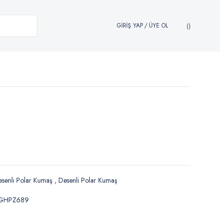
GİRİŞ YAP
/
ÜYE OL
senli Polar Kumaş
,
Desenli Polar Kumaş
GHPZ689