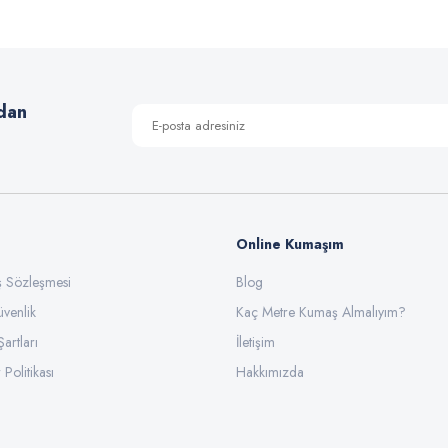
Yorum Yaz
dan
Online Kumaşım
ış Sözleşmesi
Blog
üvenlik
Gönder
Kaç Metre Kumaş Almalıyım?
Şartları
İletişim
 Politikası
Hakkımızda