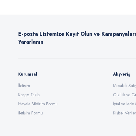
Ürün resmi kalitesiz, bozuk veya görüntülenemiyor.
Ürün açıklamasında eksik bilgiler bulunuyor.
E-posta Listemize Kayıt Olun ve Kampanyalar
Ürün bilgilerinde hatalar bulunuyor.
Yararlanın
Ürün fiyatı diğer sitelerden daha pahalı.
Bu ürüne benzer farklı alternatifler olmalı.
Kurumsal
Alışveriş
İletişim
Mesafeli Sat
Kargo Takibi
Gizlilik ve G
Havale Bildirim Formu
İptal ve İade 
İletişim Formu
Kişisel Veriler