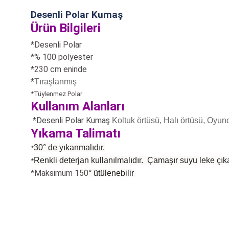
Desenli Polar Kumaş
Ürün Bilgileri
*Desenli Polar
*% 100 polyester
*230 cm eninde
*
Tıraşlanmış
*Tüylenmez Polar
Kullanım Alanları
*Desenli Polar Kumaş
Koltuk örtüsü, Halı örtüsü, Oyunca
Yıkama Talimatı
30° de yıkanmalıdır.
*
Renkli deterjan kullanılmalıdır. Çamaşır suyu leke çıka
*
*Maksimum 150
°
ütülenebilir
Bu ürünün fiyat bilgisi, resim, ürün açıklamalarında ve diğer konularda
Görüş ve önerileriniz için teşekkür ederiz.