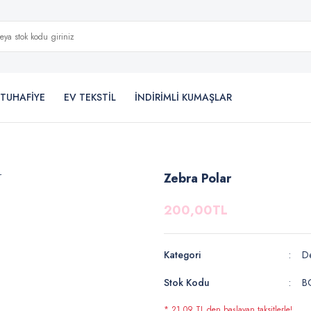
TUHAFİYE
EV TEKSTİL
İNDİRİMLİ KUMAŞLAR
Zebra Polar
200,00TL
Kategori
De
Stok Kodu
B
* 21,09 TL den başlayan taksitlerle!