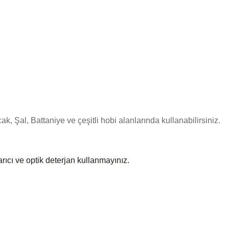
k, Şal, Battaniye ve çeşitli hobi alanlarında kullanabilirsiniz.
rıcı ve optik deterjan kullanmayınız.
 yetersiz gördüğünüz noktaları öneri formunu kullanarak tarafımıza iletebilirsiniz
Bu ürüne ilk yorumu siz yapın!